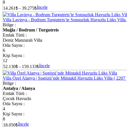
8
İncele
14.261₺ - 39.275₺
Villa Lavinya - Bodrum Turgutreis’te Sonsuzluk Havuzlu Lüks Villa
Bölge :
Muğla / Bodrum / Turgutreis
Emlak Türü :
Deniz Manzaralı Villa
Oda Sayısı :
6
Kişi Sayısı :
12
İncele
52.130₺ - 159.133₺
Villa Özel Alanya | Sugözü’nde Müstakil Havuzlu Lüks Villa
( 2207 
Bölge :
Antalya / Alanya
Emlak Türü :
Çocuk Havuzlu
Oda Sayısı :
4
Kişi Sayısı :
8
İncele
18.050₺