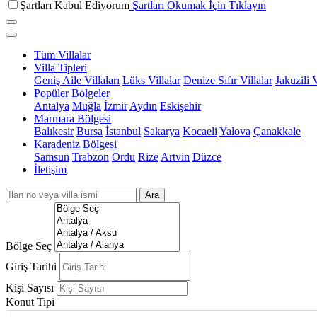
Şartları Kabul Ediyorum
Şartları Okumak İçin Tıklayın
Tüm Villalar
Villa Tipleri
Geniş Aile Villaları
Lüks Villalar
Denize Sıfır Villalar
Jakuzili V
Popüler Bölgeler
Antalya
Muğla
İzmir
Aydın
Eskişehir
Marmara Bölgesi
Balıkesir
Bursa
İstanbul
Sakarya
Kocaeli
Yalova
Çanakkale
Karadeniz Bölgesi
Samsun
Trabzon
Ordu
Rize
Artvin
Düzce
İletişim
Ara
Bölge Seç
Giriş Tarihi
Kişi Sayısı
Konut Tipi