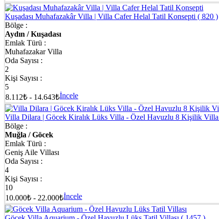
Kuşadası Muhafazakâr Villa | Villa Cafer Helal Tatil Konsepti
( 820 )
Bölge :
Aydın / Kuşadası
Emlak Türü :
Muhafazakar Villa
Oda Sayısı :
2
Kişi Sayısı :
5
İncele
8.112₺ - 14.643₺
Villa Dilara | Göcek Kiralık Lüks Villa - Özel Havuzlu 8 Kişilik Vill
Bölge :
Muğla / Göcek
Emlak Türü :
Geniş Aile Villası
Oda Sayısı :
4
Kişi Sayısı :
10
İncele
10.000₺ - 22.000₺
Göcek Villa Aquarium - Özel Havuzlu Lüks Tatil Villası
( 1457 )