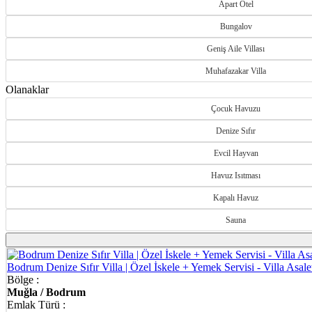
Apart Otel
Bungalov
Geniş Aile Villası
Muhafazakar Villa
Olanaklar
Çocuk Havuzu
Denize Sıfır
Evcil Hayvan
Havuz Isıtması
Kapalı Havuz
Sauna
Bodrum Denize Sıfır Villa | Özel İskele + Yemek Servisi - Villa Asal
Bölge :
Muğla / Bodrum
Emlak Türü :