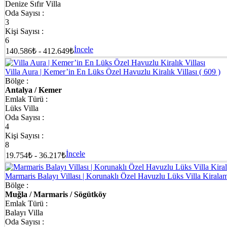
Denize Sıfır Villa
Oda Sayısı :
3
Kişi Sayısı :
6
İncele
140.586₺ - 412.649₺
Villa Aura | Kemer’in En Lüks Özel Havuzlu Kiralık Villası
( 609 )
Bölge :
Antalya / Kemer
Emlak Türü :
Lüks Villa
Oda Sayısı :
4
Kişi Sayısı :
8
İncele
19.754₺ - 36.217₺
Marmaris Balayı Villası | Korunaklı Özel Havuzlu Lüks Villa Kiral
Bölge :
Muğla / Marmaris / Sögütköy
Emlak Türü :
Balayı Villa
Oda Sayısı :