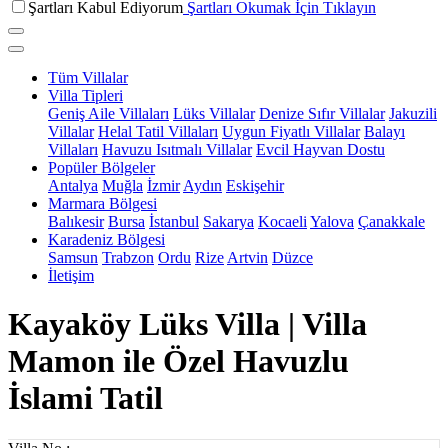
Şartları Kabul Ediyorum
Şartları Okumak İçin Tıklayın
Tüm Villalar
Villa Tipleri
Geniş Aile Villaları
Lüks Villalar
Denize Sıfır Villalar
Jakuzili
Villalar
Helal Tatil Villaları
Uygun Fiyatlı Villalar
Balayı
Villaları
Havuzu Isıtmalı Villalar
Evcil Hayvan Dostu
Popüler Bölgeler
Antalya
Muğla
İzmir
Aydın
Eskişehir
Marmara Bölgesi
Balıkesir
Bursa
İstanbul
Sakarya
Kocaeli
Yalova
Çanakkale
Karadeniz Bölgesi
Samsun
Trabzon
Ordu
Rize
Artvin
Düzce
İletişim
Kayaköy Lüks Villa | Villa
Mamon ile Özel Havuzlu
İslami Tatil