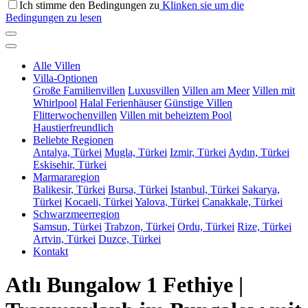
Ich stimme den Bedingungen zu
Klinken sie um die
Bedingungen zu lesen
Alle Villen
Villa-Optionen
Große Familienvillen
Luxusvillen
Villen am Meer
Villen mit
Whirlpool
Halal Ferienhäuser
Günstige Villen
Flitterwochenvillen
Villen mit beheiztem Pool
Haustierfreundlich
Beliebte Regionen
Antalya, Türkei
Mugla, Türkei
Izmir, Türkei
Aydın, Türkei
Eskisehir, Türkei
Marmararegion
Balikesir, Türkei
Bursa, Türkei
Istanbul, Türkei
Sakarya,
Türkei
Kocaeli, Türkei
Yalova, Türkei
Canakkale, Türkei
Schwarzmeerregion
Samsun, Türkei
Trabzon, Türkei
Ordu, Türkei
Rize, Türkei
Artvin, Türkei
Duzce, Türkei
Kontakt
Atlı Bungalow 1 Fethiye |