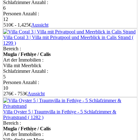
Schlafzimmer Anzahl :
6
Personen Anzahl :
12
510€ - 1,425€
Aussicht
Villa Coral 3 | Villa mit Privatpool und Meerblick in Calis Strand
(
1299 )
Bereich :
Mugla / Fethiye / Calis
Art der İmmobilien :
Villa mit Meerblick
Schlafzimmer Anzahl :
5
Personen Anzahl :
10
276€ - 753€
Aussicht
Villa Oyster 5 | Traumvilla in Fethiye - 5 Schlafzimmer &
Privatstrand
( 1282 )
Bereich :
Mugla / Fethiye / Calis
Art der İmmobilien :
Villa direkt am Meer