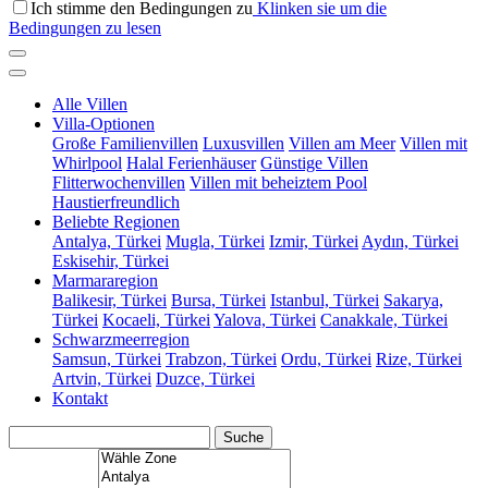
Ich stimme den Bedingungen zu
Klinken sie um die
Bedingungen zu lesen
Alle Villen
Villa-Optionen
Große Familienvillen
Luxusvillen
Villen am Meer
Villen mit
Whirlpool
Halal Ferienhäuser
Günstige Villen
Flitterwochenvillen
Villen mit beheiztem Pool
Haustierfreundlich
Beliebte Regionen
Antalya, Türkei
Mugla, Türkei
Izmir, Türkei
Aydın, Türkei
Eskisehir, Türkei
Marmararegion
Balikesir, Türkei
Bursa, Türkei
Istanbul, Türkei
Sakarya,
Türkei
Kocaeli, Türkei
Yalova, Türkei
Canakkale, Türkei
Schwarzmeerregion
Samsun, Türkei
Trabzon, Türkei
Ordu, Türkei
Rize, Türkei
Artvin, Türkei
Duzce, Türkei
Kontakt
Suche