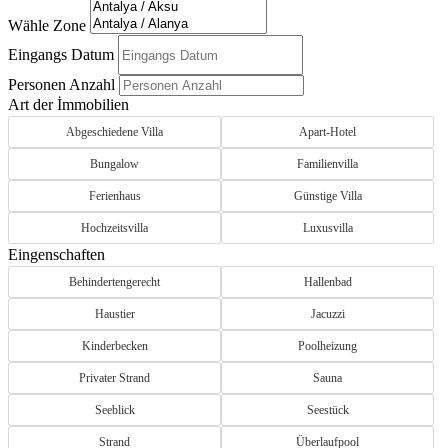
Wähle Zone
Eingangs Datum
Personen Anzahl
Art der İmmobilien
Abgeschiedene Villa
Apart-Hotel
Bungalow
Familienvilla
Ferienhaus
Günstige Villa
Hochzeitsvilla
Luxusvilla
Eingenschaften
Behindertengerecht
Hallenbad
Haustier
Jacuzzi
Kinderbecken
Poolheizung
Privater Strand
Sauna
Seeblick
Seestück
Strand
Überlaufpool