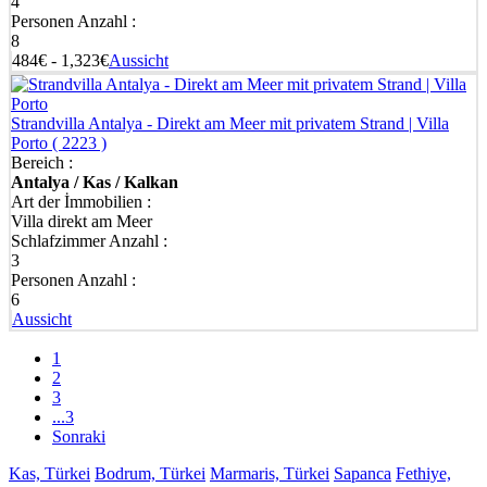
4
Personen Anzahl :
8
484€ - 1,323€
Aussicht
Strandvilla Antalya - Direkt am Meer mit privatem Strand | Villa
Porto
( 2223 )
Bereich :
Antalya / Kas / Kalkan
Art der İmmobilien :
Villa direkt am Meer
Schlafzimmer Anzahl :
3
Personen Anzahl :
6
Aussicht
1
2
3
...3
Sonraki
Kas, Türkei
Bodrum, Türkei
Marmaris, Türkei
Sapanca
Fethiye,