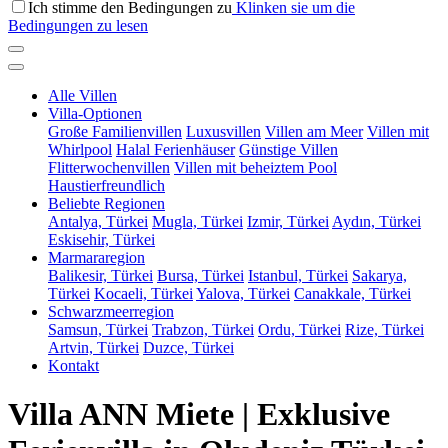
Ich stimme den Bedingungen zu
Klinken sie um die
Bedingungen zu lesen
Alle Villen
Villa-Optionen
Große Familienvillen
Luxusvillen
Villen am Meer
Villen mit
Whirlpool
Halal Ferienhäuser
Günstige Villen
Flitterwochenvillen
Villen mit beheiztem Pool
Haustierfreundlich
Beliebte Regionen
Antalya, Türkei
Mugla, Türkei
Izmir, Türkei
Aydın, Türkei
Eskisehir, Türkei
Marmararegion
Balikesir, Türkei
Bursa, Türkei
Istanbul, Türkei
Sakarya,
Türkei
Kocaeli, Türkei
Yalova, Türkei
Canakkale, Türkei
Schwarzmeerregion
Samsun, Türkei
Trabzon, Türkei
Ordu, Türkei
Rize, Türkei
Artvin, Türkei
Duzce, Türkei
Kontakt
Villa ANN Miete | Exklusive