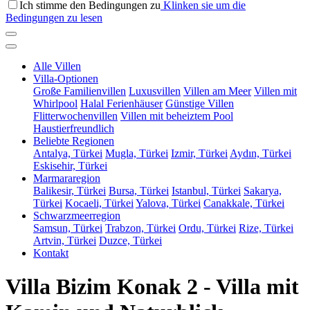
Ich stimme den Bedingungen zu
Klinken sie um die
Bedingungen zu lesen
Alle Villen
Villa-Optionen
Große Familienvillen
Luxusvillen
Villen am Meer
Villen mit
Whirlpool
Halal Ferienhäuser
Günstige Villen
Flitterwochenvillen
Villen mit beheiztem Pool
Haustierfreundlich
Beliebte Regionen
Antalya, Türkei
Mugla, Türkei
Izmir, Türkei
Aydın, Türkei
Eskisehir, Türkei
Marmararegion
Balikesir, Türkei
Bursa, Türkei
Istanbul, Türkei
Sakarya,
Türkei
Kocaeli, Türkei
Yalova, Türkei
Canakkale, Türkei
Schwarzmeerregion
Samsun, Türkei
Trabzon, Türkei
Ordu, Türkei
Rize, Türkei
Artvin, Türkei
Duzce, Türkei
Kontakt
Villa Bizim Konak 2 - Villa mit