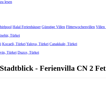
zu lesen
hirlpool
Halal Ferienhäuser
Günstige Villen
Flitterwochenvillen
Villen
isehir, Türkei
i
Kocaeli, Türkei
Yalova, Türkei
Canakkale, Türkei
vin, Türkei
Duzce, Türkei
tadtblick - Ferienvilla CN 2 Fet