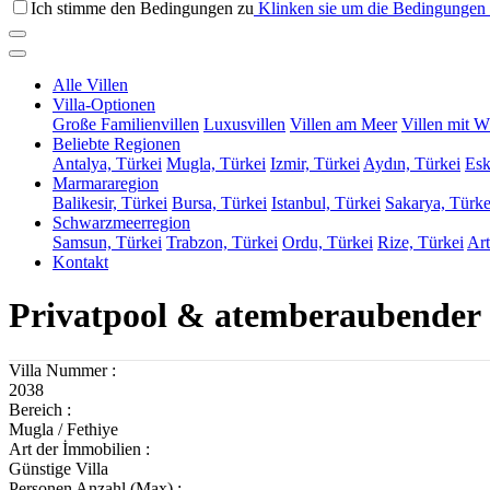
Ich stimme den Bedingungen zu
Klinken sie um die Bedingungen 
Alle Villen
Villa-Optionen
Große Familienvillen
Luxusvillen
Villen am Meer
Villen mit W
Beliebte Regionen
Antalya, Türkei
Mugla, Türkei
Izmir, Türkei
Aydın, Türkei
Esk
Marmararegion
Balikesir, Türkei
Bursa, Türkei
Istanbul, Türkei
Sakarya, Türke
Schwarzmeerregion
Samsun, Türkei
Trabzon, Türkei
Ordu, Türkei
Rize, Türkei
Art
Kontakt
Privatpool & atemberaubender S
Villa Nummer :
2038
Bereich :
Mugla / Fethiye
Art der İmmobilien :
Günstige Villa
Personen Anzahl (Max) :