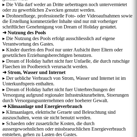
▸ Die Villa darf weder an Dritte uebertragen noch untervermietet
oder zu gewerblichen Zwecken genutzt werden.
▸ Drohnenfluege, professionelle Foto- oder Videoaufnahmen sowie
die Erstellung kommerzieller Inhalte sind nur mit vorheriger
schriftlicher Genehmigung von Dream of Holiday gestattet.
➜ Nutzung des Pools
▸ Die Nutzung des Pools erfolgt ausschliesslich auf eigene
Verantwortung des Gastes.
▸ Kinder duerfen den Pool nur unter Aufsicht ihrer Eltern oder
gesetzlichen Erziehungsberechtigten benutzen.
▸ Dream of Holiday haftet nicht fuer Unfaelle, die durch rutschige
Flaechen im Poolbereich verursacht werden.
➜ Strom, Wasser und Internet
▸ Der uebliche Verbrauch von Strom, Wasser und Internet ist im
Unterkunftspreis enthalten.
▸ Dream of Holiday haftet nicht fuer Unterbrechungen der
Versorgung aufgrund regionaler Infrastrukturarbeiten, Stoerungen
durch Versorgungsunternehmen oder hoeherer Gewalt.
➜ Klimaanlage und Energieverbrauch
▸ Klimaanlagen, elektrische Geraete und Beleuchtung sind
auszuschalten, wenn sie nicht benutzt werden.
▸ Schaeden oder zusaetzliche Kosten, die durch
aussergewoehnlichen oder missbraeuchlichen Energieverbrauch
entstehen, gehen zu Lasten des Gastes.