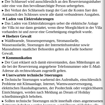
▸ Der Schluessel wird ausschliesslich an den Reservierungsinhaber
oder eine von ihm bevollmaechtigte Person uebergeben.
▸ Bei Verlust des Schluessels traegt der Gast die Kosten fuer den
Austausch des Schlosses sowie alle damit verbundenen Ausgaben.
➜ Laden von Elektrofahrzeugen
▸ Das Laden von Elektrofahrzeugen ueber die elektrische Anlage
der Villa ist nur dann gestattet, wenn diese Moeglichkeit in der Villa
vorhanden ist und zuvor eine Genehmigung eingeholt wurde.
➜ Hoehere Gewalt
▸ Waldbraende, Strassensperrungen, Stromausfaelle,
Wasserausfaelle, Stoerungen der Internetinfrastruktur sowie
Massnahmen staatlicher Behoerden gelten als Faelle hoeherer
Gewalt.
➜ Kommunikation
▸ Der Gast erklaert sich damit einverstanden, dass Mitteilungen an
die bei der Reservierung angegebene Telefonnummer oder E-Mail-
Adresse als rechtswirksam zugestellt gelten.
➜ Unerwartete technische Stoerungen
▸ Technische Stoerungen waehrend des Aufenthalts, einschliesslich
Probleme mit Klimaanlage, Internet, Warmwasserversorgung,
elektrischen Haushaltsgeraeten, der Pooltechnik oder vergleichbaren
Einrichtungen, werden nach Meldung an Dream of Holiday
schnellstmoeglich behoben.
▸ Sollten technische Stoerungen nicht innerhalb eines angemessenen