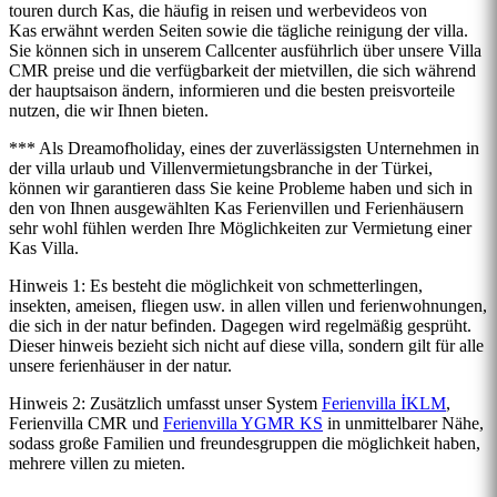
touren durch Kas, die häufig in reisen und werbevideos von
Kas erwähnt werden Seiten sowie die tägliche reinigung der villa.
Sie können sich in unserem Callcenter ausführlich über unsere Villa
CMR preise und die verfügbarkeit der mietvillen, die sich während
der hauptsaison ändern, informieren und die besten preisvorteile
nutzen, die wir Ihnen bieten.
*** Als Dreamofholiday, eines der zuverlässigsten Unternehmen in
der villa urlaub und Villenvermietungsbranche in der Türkei,
können wir garantieren dass Sie keine Probleme haben und sich in
den von Ihnen ausgewählten Kas Ferienvillen und Ferienhäusern
sehr wohl fühlen werden Ihre Möglichkeiten zur Vermietung einer
Kas Villa.
Hinweis 1: Es besteht die möglichkeit von schmetterlingen,
insekten, ameisen, fliegen usw. in allen villen und ferienwohnungen,
die sich in der natur befinden. Dagegen wird regelmäßig gesprüht.
Dieser hinweis bezieht sich nicht auf diese villa, sondern gilt für alle
unsere ferienhäuser in der natur.
Hinweis 2: Zusätzlich umfasst unser System
Ferienvilla İKLM
,
Ferienvilla CMR und
Ferienvilla YGMR KS
in unmittelbarer Nähe,
sodass große Familien und freundesgruppen die möglichkeit haben,
mehrere villen zu mieten.