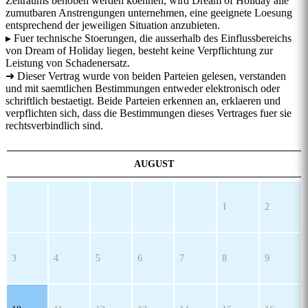
Zeitraums behoben werden koennen, wird Dream of Holiday alle
zumutbaren Anstrengungen unternehmen, eine geeignete Loesung
entsprechend der jeweiligen Situation anzubieten.
▸ Fuer technische Stoerungen, die ausserhalb des Einflussbereichs
von Dream of Holiday liegen, besteht keine Verpflichtung zur
Leistung von Schadenersatz.
➜ Dieser Vertrag wurde von beiden Parteien gelesen, verstanden
und mit saemtlichen Bestimmungen entweder elektronisch oder
schriftlich bestaetigt. Beide Parteien erkennen an, erklaeren und
verpflichten sich, dass die Bestimmungen dieses Vertrages fuer sie
rechtsverbindlich sind.
AUGUST
1
2
3
4
5
6
7
8
9