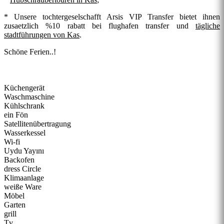
* Unsere tochtergeselschafft Arsis VIP Transfer bietet ihnen
zusaetzlich %10 rabatt bei
flughafen transfer
und
tägliche
stadtführungen von Kas
.
Schöne Ferien..!
Küchengerät
Waschmaschine
Kühlschrank
ein Fön
Satellitenübertragung
Wasserkessel
Wi-fi
Uydu Yayını
Backofen
dress Circle
Klimaanlage
weiße Ware
Möbel
Garten
grill
Tv