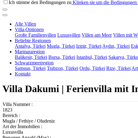
Ich stimme den Bedingungen zu
Klinken sie um die Bedingungen 
Alle Villen
Villa-Optionen
Große Familienvillen
Luxusvillen
Villen am Meer
Villen mit W
Beliebte Regionen
Antalya, Türkei
Mugla, Türkei
Izmir, Türkei
Aydın, Türkei
Esk
Marmararegion
Balikesir, Türkei
Bursa, Türkei
Istanbul, Türkei
Sakarya, Türke
Schwarzmeerregion
Samsun, Türkei
Trabzon, Türkei
Ordu, Türkei
Rize, Türkei
Art
Kontakt
Villa Dakumi | Ferienvilla mit 
Villa Nummer :
1823
Bereich :
Mugla / Fethiye / Oludeniz
Art der İmmobilien :
Luxusvilla
Personen Anzahl (Max) :