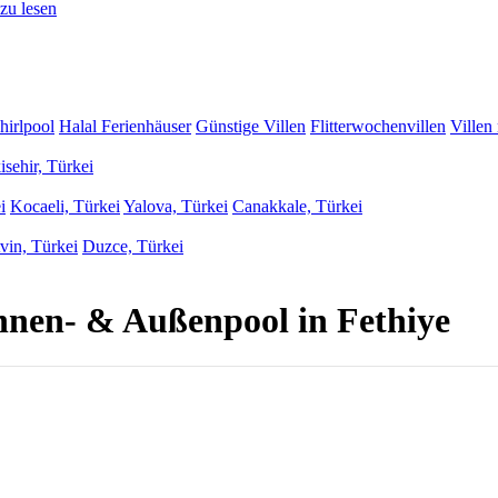
zu lesen
hirlpool
Halal Ferienhäuser
Günstige Villen
Flitterwochenvillen
Villen
isehir, Türkei
i
Kocaeli, Türkei
Yalova, Türkei
Canakkale, Türkei
vin, Türkei
Duzce, Türkei
Innen- & Außenpool in Fethiye