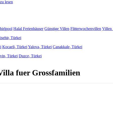
zu lesen
hirlpool
Halal Ferienhäuser
Günstige Villen
Flitterwochenvillen
Villen
isehir, Türkei
i
Kocaeli, Türkei
Yalova, Türkei
Canakkale, Türkei
vin, Türkei
Duzce, Türkei
Villa fuer Grossfamilien