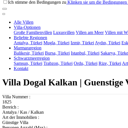
Ich stimme den Bedingungen zu
Klinken sie um die Bedingungen 
Alle Villen
Villa-Optionen
Große Familienvillen
Luxusvillen
Villen am Meer
Villen mit W
Beliebte Regionen
Antalya, Türkei
Mugla, Türkei
Izmir, Türkei
Aydın, Türkei
Esk
Marmararegion
Balikesir, Türkei
Bursa, Türkei
Istanbul, Türkei
Sakarya, Türke
Schwarzmeerregion
Samsun, Türkei
Trabzon, Türkei
Ordu, Türkei
Rize, Türkei
Art
Kontakt
Villa Dogal Kalkan | Guenstige 
Villa Nummer :
1825
Bereich :
Antalya / Kas / Kalkan
Art der İmmobilien :
Günstige Villa
Personen Anzahl (Max) :