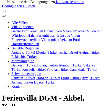
Ich stimme den Bedingungen zu
Klinken sie um die
Bedingungen zu lesen
Alle Villen
Villa-Optionen
Große Familienvillen
Luxusvillen
Villen am Meer
Villen mit
Whirlpool
Halal Ferienhäuser
Günstige Villen
Flitterwochenvillen
Villen mit beheiztem Pool
Haustierfreundlich
Beliebte Regionen
Antalya, Türkei
Mugla, Türkei
Izmir, Türkei
Aydın, Türkei
Eskisehir, Türkei
Marmararegion
Balikesir, Türkei
Bursa, Türkei
Istanbul, Türkei
Sakarya,
Türkei
Kocaeli, Türkei
Yalova, Türkei
Canakkale, Türkei
Schwarzmeerregion
Samsun, Türkei
Trabzon, Türkei
Ordu, Türkei
Rize, Türkei
Artvin, Türkei
Duzce, Türkei
Kontakt
Ferienvilla DGM - Akbel,