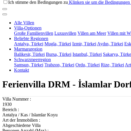
Ich stimme den Bedingungen zu
Klinken sie um die Bedingungen 
Alle Villen
Villa-Optionen
Große Familienvillen
Luxusvillen
Villen am Meer
Villen mit W
Beliebte Regionen
Antalya, Türkei
Mugla, Türkei
Izmir, Türkei
Aydın, Türkei
Esk
Marmararegion
Balikesir, Türkei
Bursa, Türkei
Istanbul, Türkei
Sakarya, Türke
Schwarzmeerregion
Samsun, Türkei
Trabzon, Türkei
Ordu, Türkei
Rize, Türkei
Art
Kontakt
Ferienvilla DRM - İslamlar Dor
Villa Nummer :
1930
Bereich :
Antalya / Kas / Islamlar Koyu
Art der İmmobilien :
Abgeschiedene Villa
Personen Anzahl (Max) :