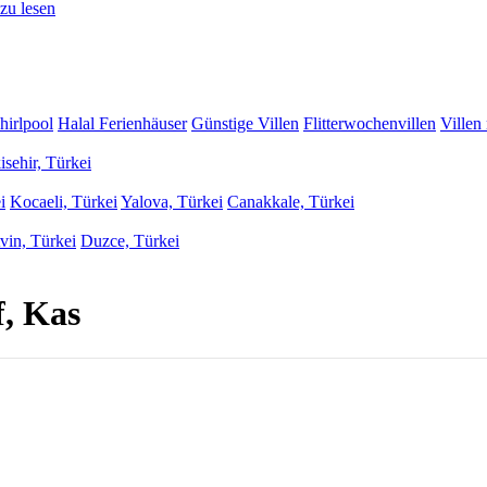
zu lesen
hirlpool
Halal Ferienhäuser
Günstige Villen
Flitterwochenvillen
Villen
isehir, Türkei
i
Kocaeli, Türkei
Yalova, Türkei
Canakkale, Türkei
vin, Türkei
Duzce, Türkei
f, Kas