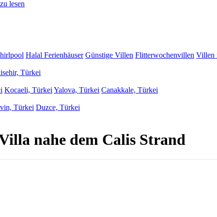
zu lesen
hirlpool
Halal Ferienhäuser
Günstige Villen
Flitterwochenvillen
Villen
isehir, Türkei
i
Kocaeli, Türkei
Yalova, Türkei
Canakkale, Türkei
vin, Türkei
Duzce, Türkei
 Villa nahe dem Calis Strand