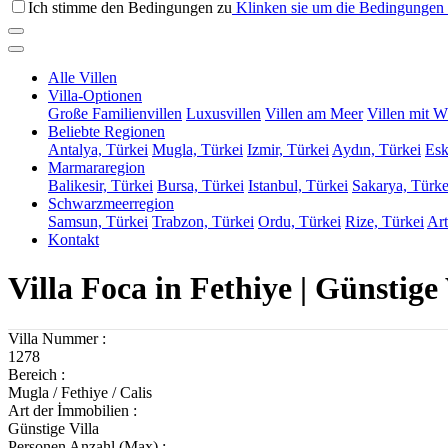
Ich stimme den Bedingungen zu
Klinken sie um die Bedingungen 
Alle Villen
Villa-Optionen
Große Familienvillen
Luxusvillen
Villen am Meer
Villen mit W
Beliebte Regionen
Antalya, Türkei
Mugla, Türkei
Izmir, Türkei
Aydın, Türkei
Esk
Marmararegion
Balikesir, Türkei
Bursa, Türkei
Istanbul, Türkei
Sakarya, Türke
Schwarzmeerregion
Samsun, Türkei
Trabzon, Türkei
Ordu, Türkei
Rize, Türkei
Art
Kontakt
Villa Foca in Fethiye | Günstige
Villa Nummer :
1278
Bereich :
Mugla / Fethiye / Calis
Art der İmmobilien :
Günstige Villa
Personen Anzahl (Max) :