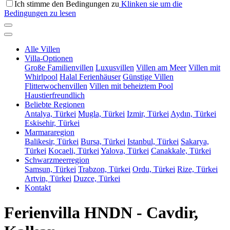
Ich stimme den Bedingungen zu
Klinken sie um die
Bedingungen zu lesen
Alle Villen
Villa-Optionen
Große Familienvillen
Luxusvillen
Villen am Meer
Villen mit
Whirlpool
Halal Ferienhäuser
Günstige Villen
Flitterwochenvillen
Villen mit beheiztem Pool
Haustierfreundlich
Beliebte Regionen
Antalya, Türkei
Mugla, Türkei
Izmir, Türkei
Aydın, Türkei
Eskisehir, Türkei
Marmararegion
Balikesir, Türkei
Bursa, Türkei
Istanbul, Türkei
Sakarya,
Türkei
Kocaeli, Türkei
Yalova, Türkei
Canakkale, Türkei
Schwarzmeerregion
Samsun, Türkei
Trabzon, Türkei
Ordu, Türkei
Rize, Türkei
Artvin, Türkei
Duzce, Türkei
Kontakt
Ferienvilla HNDN - Cavdir,