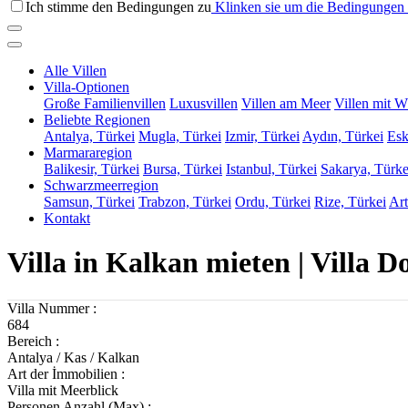
Ich stimme den Bedingungen zu
Klinken sie um die Bedingungen 
Alle Villen
Villa-Optionen
Große Familienvillen
Luxusvillen
Villen am Meer
Villen mit W
Beliebte Regionen
Antalya, Türkei
Mugla, Türkei
Izmir, Türkei
Aydın, Türkei
Esk
Marmararegion
Balikesir, Türkei
Bursa, Türkei
Istanbul, Türkei
Sakarya, Türke
Schwarzmeerregion
Samsun, Türkei
Trabzon, Türkei
Ordu, Türkei
Rize, Türkei
Art
Kontakt
Villa in Kalkan mieten | Villa 
Villa Nummer :
684
Bereich :
Antalya / Kas / Kalkan
Art der İmmobilien :
Villa mit Meerblick
Personen Anzahl (Max) :