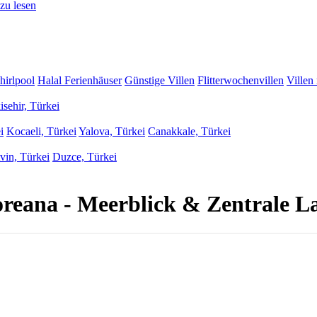
zu lesen
hirlpool
Halal Ferienhäuser
Günstige Villen
Flitterwochenvillen
Villen
isehir, Türkei
i
Kocaeli, Türkei
Yalova, Türkei
Canakkale, Türkei
vin, Türkei
Duzce, Türkei
Doreana - Meerblick & Zentrale L