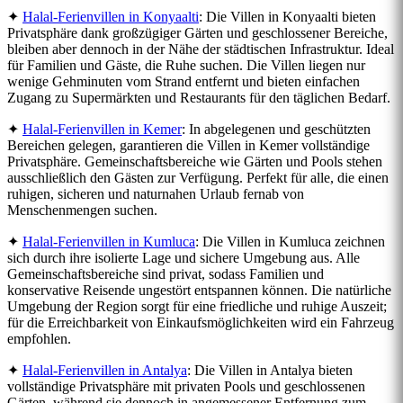
✦
Halal-Ferienvillen in Konyaalti
: Die Villen in Konyaalti bieten
Privatsphäre dank großzügiger Gärten und geschlossener Bereiche,
bleiben aber dennoch in der Nähe der städtischen Infrastruktur. Ideal
für Familien und Gäste, die Ruhe suchen. Die Villen liegen nur
wenige Gehminuten vom Strand entfernt und bieten einfachen
Zugang zu Supermärkten und Restaurants für den täglichen Bedarf.
✦
Halal-Ferienvillen in Kemer
: In abgelegenen und geschützten
Bereichen gelegen, garantieren die Villen in Kemer vollständige
Privatsphäre. Gemeinschaftsbereiche wie Gärten und Pools stehen
ausschließlich den Gästen zur Verfügung. Perfekt für alle, die einen
ruhigen, sicheren und naturnahen Urlaub fernab von
Menschenmengen suchen.
✦
Halal-Ferienvillen in Kumluca
: Die Villen in Kumluca zeichnen
sich durch ihre isolierte Lage und sichere Umgebung aus. Alle
Gemeinschaftsbereiche sind privat, sodass Familien und
konservative Reisende ungestört entspannen können. Die natürliche
Umgebung der Region sorgt für eine friedliche und ruhige Auszeit;
für die Erreichbarkeit von Einkaufsmöglichkeiten wird ein Fahrzeug
empfohlen.
✦
Halal-Ferienvillen in Antalya
: Die Villen in Antalya bieten
vollständige Privatsphäre mit privaten Pools und geschlossenen
Gärten, während sie dennoch in angemessener Entfernung zum