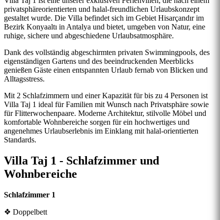
Villa Taj 1 ist eine unserer exklusiven Ferienvillen, die nach einem
privatsphäreorientierten und halal-freundlichen Urlaubskonzept
gestaltet wurde. Die Villa befindet sich im Gebiet Hisarçandır im
Bezirk Konyaaltı in Antalya und bietet, umgeben von Natur, eine
ruhige, sichere und abgeschiedene Urlaubsatmosphäre.
Dank des vollständig abgeschirmten privaten Swimmingpools, des
eigenständigen Gartens und des beeindruckenden Meerblicks
genießen Gäste einen entspannten Urlaub fernab von Blicken und
Alltagsstress.
Mit 2 Schlafzimmern und einer Kapazität für bis zu 4 Personen ist
Villa Taj 1 ideal für Familien mit Wunsch nach Privatsphäre sowie
für Flitterwochenpaare. Moderne Architektur, stilvolle Möbel und
komfortable Wohnbereiche sorgen für ein hochwertiges und
angenehmes Urlaubserlebnis im Einklang mit halal-orientierten
Standards.
Villa Taj 1 - Schlafzimmer und
Wohnbereiche
Schlafzimmer 1
❖ Doppelbett