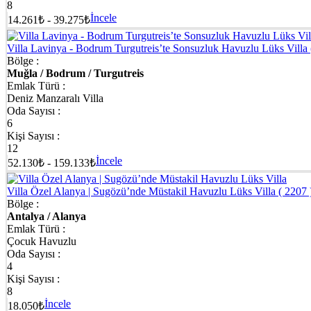
8
İncele
14.261₺ - 39.275₺
Villa Lavinya - Bodrum Turgutreis’te Sonsuzluk Havuzlu Lüks Villa
Bölge :
Muğla / Bodrum / Turgutreis
Emlak Türü :
Deniz Manzaralı Villa
Oda Sayısı :
6
Kişi Sayısı :
12
İncele
52.130₺ - 159.133₺
Villa Özel Alanya | Sugözü’nde Müstakil Havuzlu Lüks Villa
( 2207 
Bölge :
Antalya / Alanya
Emlak Türü :
Çocuk Havuzlu
Oda Sayısı :
4
Kişi Sayısı :
8
İncele
18.050₺