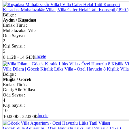
Kuşadası Muhafazakâr Villa | Villa Cafer Helal Tatil Konsepti
( 820 )
Bölge :
Aydın / Kuşadası
Emlak Türü :
Muhafazakar Villa
Oda Sayısı :
2
Kişi Sayısı :
5
İncele
8.112₺ - 14.643₺
Villa Dilara | Göcek Kiralık Lüks Villa - Özel Havuzlu 8 Kişilik Vill
Bölge :
Muğla / Göcek
Emlak Türü :
Geniş Aile Villası
Oda Sayısı :
4
Kişi Sayısı :
10
İncele
10.000₺ - 22.000₺
Göcek Villa Aquarium - Özel Havuzlu Lüks Tatil Villası
( 1457 )