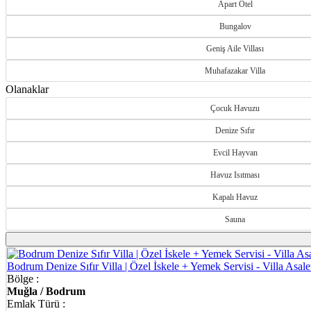
Apart Otel
Bungalov
Geniş Aile Villası
Muhafazakar Villa
Olanaklar
Çocuk Havuzu
Denize Sıfır
Evcil Hayvan
Havuz Isıtması
Kapalı Havuz
Sauna
Bodrum Denize Sıfır Villa | Özel İskele + Yemek Servisi - Villa Asal
Bölge :
Muğla / Bodrum
Emlak Türü :