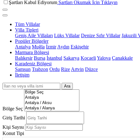
Şartları Kabul Ediyorum
Şartları Okumak İçin Tıklayın
Tüm Villalar
Villa Tipleri
Geniş Aile Villaları
Lüks Villalar
Denize Sıfır Villalar
Jakuzili V
Popüler Bölgeler
Antalya
Muğla
İzmir
Aydın
Eskişehir
Marmara Bölgesi
Balıkesir
Bursa
İstanbul
Sakarya
Kocaeli
Yalova
Çanakkale
Karadeniz Bölgesi
Samsun
Trabzon
Ordu
Rize
Artvin
Düzce
İletişim
Ara
Bölge Seç
Giriş Tarihi
Kişi Sayısı
Konut Tipi