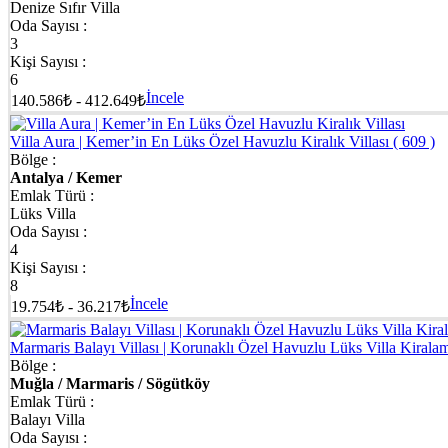
Denize Sıfır Villa
Oda Sayısı :
3
Kişi Sayısı :
6
İncele
140.586₺ - 412.649₺
Villa Aura | Kemer’in En Lüks Özel Havuzlu Kiralık Villası
( 609 )
Bölge :
Antalya / Kemer
Emlak Türü :
Lüks Villa
Oda Sayısı :
4
Kişi Sayısı :
8
İncele
19.754₺ - 36.217₺
Marmaris Balayı Villası | Korunaklı Özel Havuzlu Lüks Villa Kiral
Bölge :
Muğla / Marmaris / Sögütköy
Emlak Türü :
Balayı Villa
Oda Sayısı :