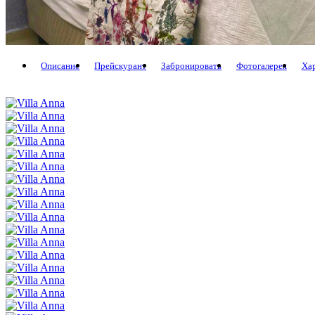
Описание
Прейскурант
Забронировать
Фотогалерея
Ха