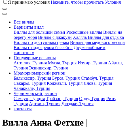
Я принимаю условия
Нажмите, чтобы прочитать Условия
Все виллы
Варианты вилл
Виллы для большой семьи
Роскошные виллы
Виллы на
берегу моря
Виллы с джакузи
Халяль Виллы для отдыха
Виллы по доступным ценам
Виллы для медового месяца
Виллы с подогревом бассейна
Дружелюбные к
животным
Популярные регионы
Анталия, Турция
Мугла, Турция
Измир, Турция
Айдын,
Турция
Эскишехир, Турция
Мраморноморский регион
Балыкесир, Турция
Бурса, Турция
Стамбул, Турция
Сакарья, Турция
Коджаэли, Турция
Ялова, Турция
Чанаккале, Турция
Черноморский регион
Самсун, Турция
Трабзон, Турция
Орду, Турция
Ризе,
Турция
Артвин, Турция
Дюздже, Турция
контакты
Вилла Анна Фетхие |