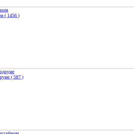
ном
( 1456 )
друме
( 587 )