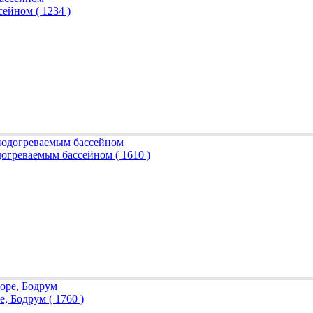
ссейном
( 1234 )
одогреваемым бассейном
( 1610 )
ре, Бодрум
( 1760 )