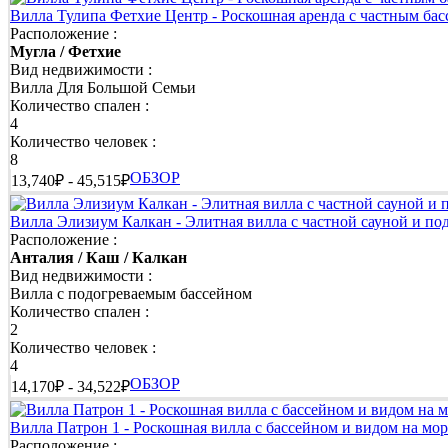
Вилла Тулипа Фетхие Центр - Роскошная аренда с частным ба
Расположение :
Мугла / Фетхие
Вид недвижимости :
Вилла Для Большой Семьи
Количество спален :
4
Количество человек :
8
ОБЗОР
13,740₽ - 45,515₽
Вилла Элизиум Калкан - Элитная вилла с частной сауной и п
Расположение :
Анталия / Каш / Калкан
Вид недвижимости :
Вилла с подогреваемым бассейном
Количество спален :
2
Количество человек :
4
ОБЗОР
14,170₽ - 34,522₽
Вилла Патрон 1 - Роскошная вилла с бассейном и видом на мо
Расположение :