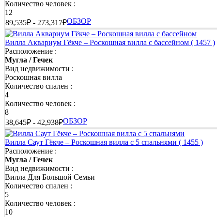
Количество человек :
12
ОБЗОР
89,535₽ - 273,317₽
Вилла Аквариум Гёкче – Роскошная вилла с бассейном
( 1457 )
Расположение :
Мугла / Гечек
Вид недвижимости :
Роскошная вилла
Количество спален :
4
Количество человек :
8
ОБЗОР
38,645₽ - 42,938₽
Вилла Саут Гёкче – Роскошная вилла с 5 спальнями
( 1455 )
Расположение :
Мугла / Гечек
Вид недвижимости :
Вилла Для Большой Семьи
Количество спален :
5
Количество человек :
10