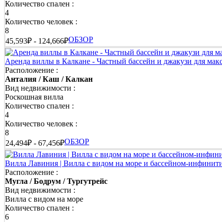
Количество спален :
4
Количество человек :
8
ОБЗОР
45,593₽ - 124,666₽
Аренда виллы в Калкане - Частный бассейн и джакузи для ма
Расположение :
Анталия / Каш / Калкан
Вид недвижимости :
Роскошная вилла
Количество спален :
4
Количество человек :
8
ОБЗОР
24,494₽ - 67,456₽
Вилла Лавиния | Вилла с видом на море и бассейном-инфинит
Расположение :
Мугла / Бодрум / Тургутрейс
Вид недвижимости :
Вилла с видом на море
Количество спален :
6