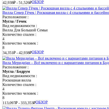
ОБЗОР
42,938₽ - 51,526₽
Вилла Север Гёчек | Роскошная вилла с 4 спальнями и бассей
Расположение :
Мугла / Гечек
Вид недвижимости :
Вилла Для Большой Семьи
Количество спален :
4
Количество человек :
8
ОБЗОР
34,351₽ - 42,938₽
Вила Меридијан – Всё включено и с вариантами питания в Бо
Расположение :
Мугла / Бодрум
Вид недвижимости :
Роскошная вилла
Количество спален :
4
Количество человек :
8
ОБЗОР
113,097₽ - 333,353₽