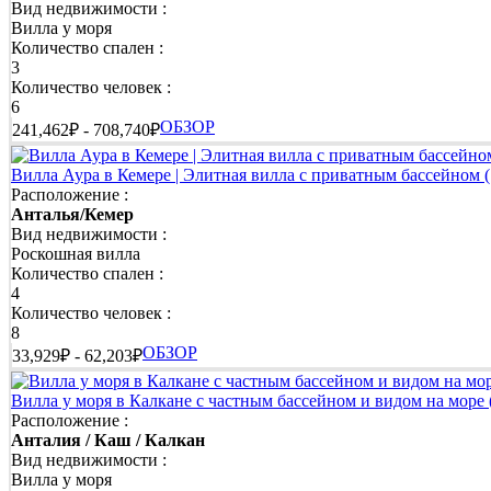
Вид недвижимости :
Вилла у моря
Количество спален :
3
Количество человек :
6
ОБЗОР
241,462₽ - 708,740₽
Вилла Аура в Кемере | Элитная вилла с приватным бассейном
(
Расположение :
Анталья/Кемер
Вид недвижимости :
Роскошная вилла
Количество спален :
4
Количество человек :
8
ОБЗОР
33,929₽ - 62,203₽
Вилла у моря в Калкане с частным бассейном и видом на море
Расположение :
Анталия / Каш / Калкан
Вид недвижимости :
Вилла у моря