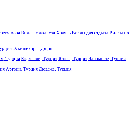
ерегу моря
Виллы с джакузи
Халяль Виллы для отдыха
Виллы по
урция
Эскишехир, Турция
ья, Турция
Коджаэли, Турция
Ялова, Турция
Чанаккале, Турция
ция
Артвин, Турция
Дюздже, Турция