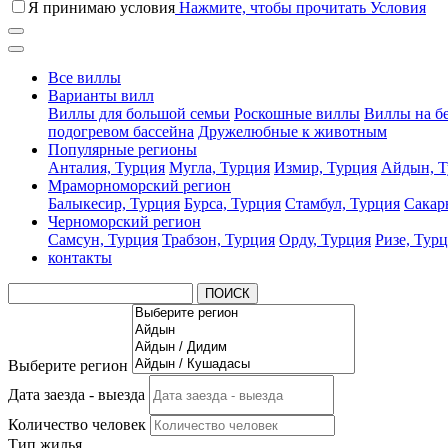
Я принимаю условия
Нажмите, чтобы прочитать Условия
Все виллы
Варианты вилл
Виллы для большой семьи
Роскошные виллы
Виллы на б
подогревом бассейна
Дружелюбные к животным
Популярные регионы
Анталия, Турция
Мугла, Турция
Измир, Турция
Айдын, Т
Мраморноморский регион
Балыкесир, Турция
Бурса, Турция
Стамбул, Турция
Сакар
Черноморский регион
Самсун, Турция
Трабзон, Турция
Орду, Турция
Ризе, Тур
контакты
ПОИСК
Выберите регион
Дата заезда - выезда
Количество человек
Тип жилья