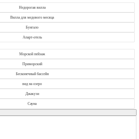
Недорогая вилла
Вилла для медового месяца
Бунгало
Апарт-отель
Морской пейзаж
Приморский
Бесконечный бассейн
вид на озеро
Джакузи
Сауна