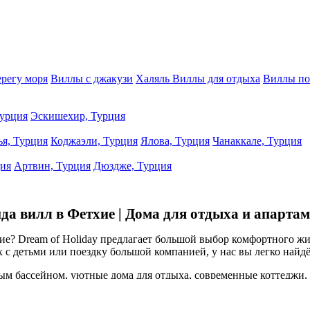
ерегу моря
Виллы с джакузи
Халяль Виллы для отдыха
Виллы по
урция
Эскишехир, Турция
ья, Турция
Коджаэли, Турция
Ялова, Турция
Чанаккале, Турция
ция
Артвин, Турция
Дюздже, Турция
да вилл в Фетхие | Дома для отдыха и апарта
ие? Dream of Holiday предлагает большой выбор комфортного жи
 с детьми или поездку большой компанией, у нас вы легко найд
ым бассейном, уютные дома для отдыха, современные коттеджи,
ссиональную подготовку, полностью оборудована для комфортно