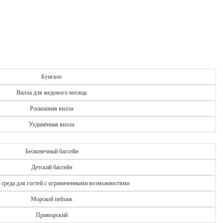
дом этапе - от выбора объекта до окончания отпуска,
становится простой, удобной и полностью безопасной.
Бунгало
Вилла для медового месяца
Роскошная вилла
Уединённая вилла
Бесконечный бассейн
Детский бассейн
 среда для гостей с ограниченными возможностями
Морской пейзаж
Приморский