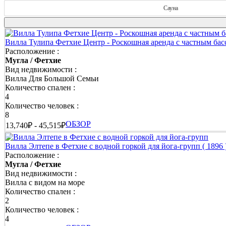
Сауна
Лучшие варианты аренды вилл, апартаментов, до
Вилла Тулипа Фетхие Центр - Роскошная аренда с частным ба
Расположение :
Фетхие предлагает огромный выбор жилья для отдыха, где ка
Мугла / Фетхие
уютный дом для отдыха в окружении природы, современный лет
Вид недвижимости :
отпуска. У нас представлены варианты для семей с детьми, мо
Вилла Для Большой Семьи
Количество спален :
👉 Виллы, где можно отдыхать с домашними животными | П
4
Количество человек :
Отправляясь в отпуск, не нужно расставаться с любимым пито
8
семьи. Здесь ваш питомец будет чувствовать себя так же свобод
ОБЗОР
13,740₽ - 45,515₽
👉 Виллы среди природы | Тишина, свежий воздух и полное
Вилла Элтепе в Фетхие с водной горкой для йога-групп
( 1896 
Расположение :
Если вы мечтаете отдохнуть вдали от шума и городской суеты
Мугла / Фетхие
зелёными пейзажами и атмосферой полного уединения, где мож
Вид недвижимости :
Вилла с видом на море
👉 Виллы с джакузи | Максимум комфорта и отдыха
Количество спален :
2
После насыщенного дня особенно приятно расслабиться в собст
Количество человек :
добавить немного роскоши и сделать отпуск ещё более приятн
4