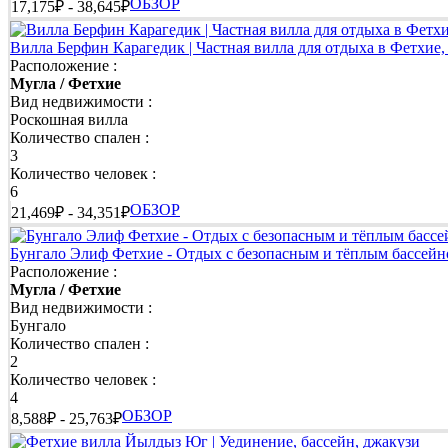
ОБЗОР
17,175₽ - 38,645₽
👉 Уединённые виллы | Полная приватность для вашего от
Вилла Берфин Карагедик | Частная вилла для отдыха в Фетхие
Если для вас особенно важны спокойствие и личное пространс
Расположение :
позволяют наслаждаться отдыхом в комфортной атмосфере вмес
Мугла / Фетхие
Вид недвижимости :
👉 Виллы для медового месяца | Незабываемое начало ново
Роскошная вилла
Количество спален :
Медовый месяц должен быть особенным. Романтические виллы с
3
наполнен яркими впечатлениями и счастливыми моментами.
Количество человек :
6
👉 Виллы рядом с морем | Отдых в нескольких шагах от п
ОБЗОР
21,469₽ - 34,351₽
Проводите больше времени у моря и меньше - в дороге. Виллы
Бунгало Элиф Фетхие - Отдых с безопасным и тёплым бассей
красивые закаты в лучших уголках Фетхие.
Расположение :
Мугла / Фетхие
👉 Недорогие виллы | Комфортный отдых по разумной цене
Вид недвижимости :
Бунгало
Качественный отдых не обязательно должен быть дорогим. Мы
Количество спален :
выходя за рамки запланированного бюджета.
2
Количество человек :
👉 Виллы и дома для отдыха с подогреваемым бассейном | 
4
ОБЗОР
8,588₽ - 25,763₽
Фетхие прекрасно подходит для отдыха не только летом. Благо