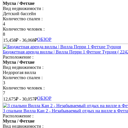
👉 Откройте для себя лучшие места Фетхие
Мугла / Фетхие
Вид недвижимости :
Детский бассейн
Во время отдыха вы сможете познакомиться с самыми красивы
Количество спален :
закатами на пляже Чалыш, отправьтесь в Фаралью, поднимитесь
4
Количество человек :
👉 Полезная информация для путешествия в Фетхие
8
ОБЗОР
15,458₽ - 36,068₽
🔗
Путеводитель по Фетхие
: лучшие пляжи, природные достоп
🔗
Трансфер из аэропорта Фетхие
: безопасный и комфортный т
Бюджетная аренда виллы | Вилла Перри 1 Фетхие Турция
( 224
Расположение :
🔗 Чем заняться в Фетхие: морские прогулки, полёты на парап
Мугла / Фетхие
Вид недвижимости :
👉 Откройте для себя другие курорты провинции Мугла
Недорогая вилла
Количество спален :
Если вы хотите познакомиться с другими популярными курорта
3
Мугла.
Количество человек :
7
🔗
Частные виллы и дома для отдыха в Мугле
: откройте для с
ОБЗОР
12,675₽ - 30,057₽
👉 Начните планировать отпуск в Фетхие уже сегодня
3 спальни Вилла Кан 2 - Незабываемый отдых на вилле в Фет
Расположение :
Независимо от того, мечтаете ли вы о спокойном семейном от
Мугла / Фетхие
идеальную виллу или дом для отдыха в Фетхие. Наслаждайтесь
Вид недвижимости :