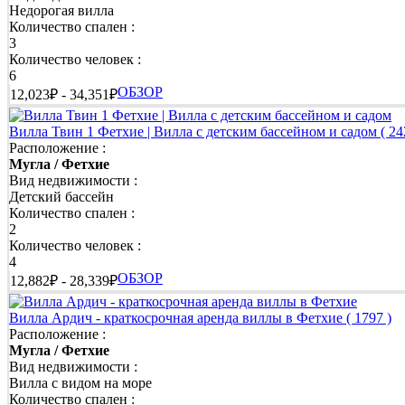
Недорогая вилла
Количество спален :
3
Количество человек :
6
ОБЗОР
12,023₽ - 34,351₽
Вилла Твин 1 Фетхие | Вилла с детским бассейном и садом
( 24
Расположение :
Мугла / Фетхие
Вид недвижимости :
Детский бассейн
Количество спален :
2
Количество человек :
4
ОБЗОР
12,882₽ - 28,339₽
Вилла Ардич - краткосрочная аренда виллы в Фетхие
( 1797 )
Расположение :
Мугла / Фетхие
Вид недвижимости :
Вилла с видом на море
Количество спален :