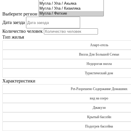
Dream of Holiday помогает подобрать жильё, которое идеально
обеспечивая высокий уровень сервиса, индивидуальный подход
Выберите регион
Дата заезда
Количество человек
Тип жилья
Апарт-отель
Вилла Для Большой Семьи
Недорогая вилла
Туристический дом
Характеристики
Pet-Разрешено Содержание Домашних
вид на озеро
Джакузи
Крытый бассейн
Подогрев бассейна