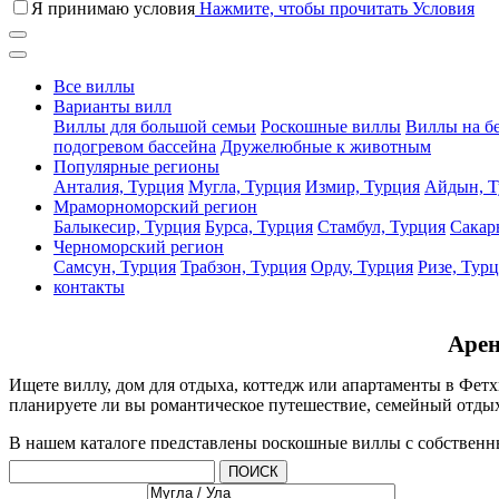
Я принимаю условия
Нажмите, чтобы прочитать Условия
Все виллы
Варианты вилл
Виллы для большой семьи
Роскошные виллы
Виллы на б
подогревом бассейна
Дружелюбные к животным
Популярные регионы
Анталия, Турция
Мугла, Турция
Измир, Турция
Айдын, Т
Мраморноморский регион
Балыкесир, Турция
Бурса, Турция
Стамбул, Турция
Сакар
Черноморский регион
Самсун, Турция
Трабзон, Турция
Орду, Турция
Ризе, Тур
контакты
Арен
Ищете виллу, дом для отдыха, коттедж или апартаменты в Фетх
планируете ли вы романтическое путешествие, семейный отдых
В нашем каталоге представлены роскошные виллы с собственн
лучших районах Фетхие. Каждая недвижимость проходит профе
ПОИСК