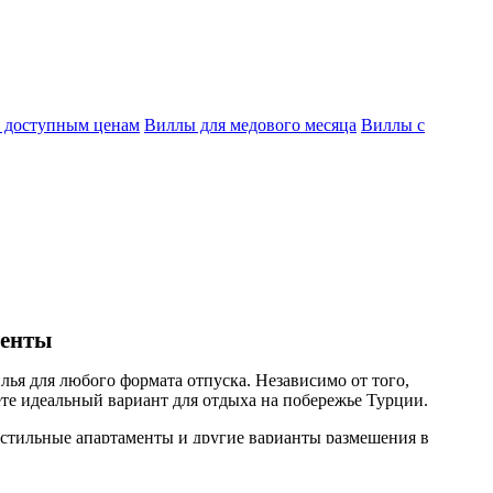
 доступным ценам
Виллы для медового месяца
Виллы с
менты
лья для любого формата отпуска. Независимо от того,
ёте идеальный вариант для отдыха на побережье Турции.
 стильные апартаменты и другие варианты размещения в
го проживания и соответствует высоким стандартам качества.