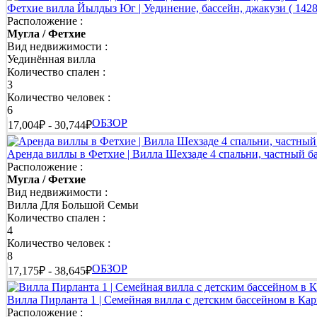
независимо от температуры воздуха.
Фетхие вилла Йылдыз Юг | Уединение, бассейн, джакузи
( 1428
Расположение :
👉 Бунгало и дома среди природы | Отдых в гармонии с 
Мугла / Фетхие
Вид недвижимости :
Уединённая вилла
Если вы хотите сменить привычный ритм жизни и почувствоват
Количество спален :
спокойная атмосфера помогут полностью отвлечься от повседн
3
Количество человек :
Почему для отдыха на вилле в Фетхие выбирают Dre
6
ОБЗОР
Фетхие - один из самых живописных курортов Турции, где лаз
17,004₽ - 30,744₽
отдыха. Dream of Holiday предлагает тщательно подобранную к
найти идеальное место для своего отпуска.
Аренда виллы в Фетхие | Вилла Шехзаде 4 спальни, частный б
Расположение :
👉 Найдите жильё, которое подходит именно вам
Мугла / Фетхие
Вид недвижимости :
Планируете семейный отдых, романтическое путешествие, мед
Вилла Для Большой Семьи
дома для отдыха, современные бунгало и комфортабельные ле
Количество спален :
подготовку перед каждым заездом и соответствуют высоким ста
4
Количество человек :
8
👉 Отдыхайте спокойно, обо всём остальном позаботимся 
ОБЗОР
17,175₽ - 38,645₽
Сотрудники Dream of Holiday сопровождают гостей на каждом э
время вашего отдыха. Благодаря профессиональному сервису,
Вилла Пирланта 1 | Семейная вилла с детским бассейном в Ка
Расположение :