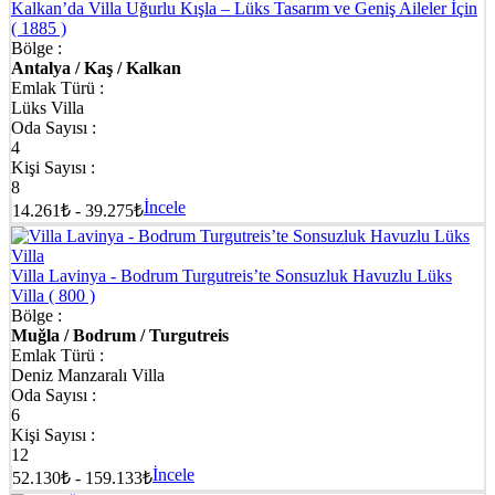
Kalkan’da Villa Uğurlu Kışla – Lüks Tasarım ve Geniş Aileler İçin
( 1885 )
Bölge :
Antalya / Kaş / Kalkan
Emlak Türü :
Lüks Villa
Oda Sayısı :
4
Kişi Sayısı :
8
İncele
14.261₺ - 39.275₺
Villa Lavinya - Bodrum Turgutreis’te Sonsuzluk Havuzlu Lüks
Villa
( 800 )
Bölge :
Muğla / Bodrum / Turgutreis
Emlak Türü :
Deniz Manzaralı Villa
Oda Sayısı :
6
Kişi Sayısı :
12
İncele
52.130₺ - 159.133₺