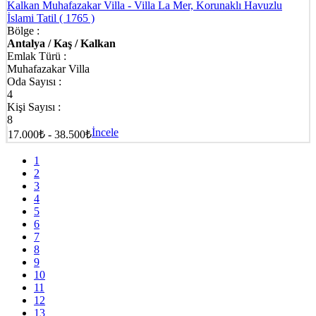
Kalkan Muhafazakar Villa - Villa La Mer, Korunaklı Havuzlu
İslami Tatil
( 1765 )
Bölge :
Antalya / Kaş / Kalkan
Emlak Türü :
Muhafazakar Villa
Oda Sayısı :
4
Kişi Sayısı :
8
İncele
17.000₺ - 38.500₺
1
2
3
4
5
6
7
8
9
10
11
12
13