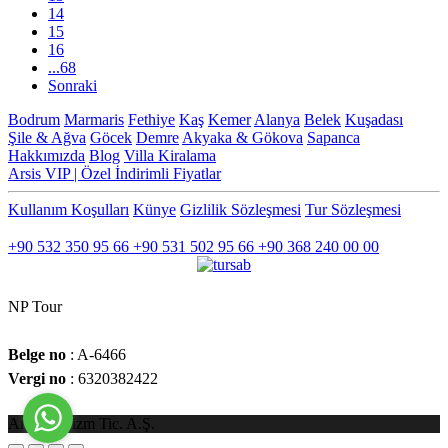
14
15
16
...68
Sonraki
Bodrum
Marmaris
Fethiye
Kaş
Kemer
Alanya
Belek
Kuşadası
Şile & Ağva
Göcek
Demre
Akyaka & Gökova
Sapanca
Hakkımızda
Blog
Villa Kiralama
Arsis VIP | Özel İndirimli Fiyatlar
Kullanım Koşulları
Künye
Gizlilik Sözleşmesi
Tur Sözleşmesi
İLETİŞİM
+90 532 350 95 66
+90 531 502 95 66
+90 368 240 00 00
NP Tour
Belge no
: A-6466
Vergi no
: 6320382422
Arsiat Turizm Tic. A.Ş.