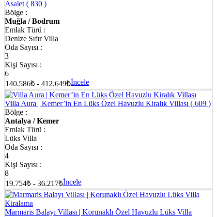
Asalet
( 830 )
Bölge :
Muğla / Bodrum
Emlak Türü :
Denize Sıfır Villa
Oda Sayısı :
3
Kişi Sayısı :
6
İncele
140.586₺ - 412.649₺
Villa Aura | Kemer’in En Lüks Özel Havuzlu Kiralık Villası
( 609 )
Bölge :
Antalya / Kemer
Emlak Türü :
Lüks Villa
Oda Sayısı :
4
Kişi Sayısı :
8
İncele
19.754₺ - 36.217₺
Marmaris Balayı Villası | Korunaklı Özel Havuzlu Lüks Villa