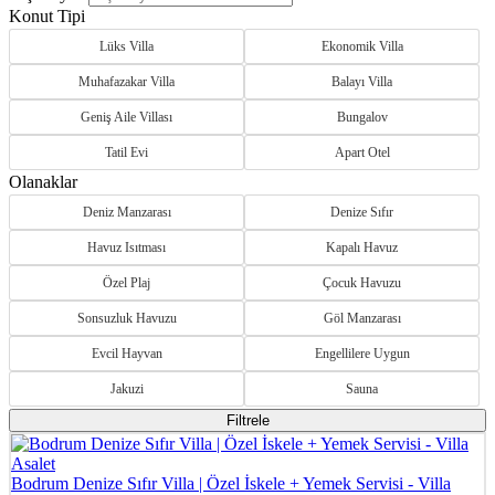
Konut Tipi
Lüks Villa
Ekonomik Villa
Muhafazakar Villa
Balayı Villa
Geniş Aile Villası
Bungalov
Tatil Evi
Apart Otel
Olanaklar
Deniz Manzarası
Denize Sıfır
Havuz Isıtması
Kapalı Havuz
Özel Plaj
Çocuk Havuzu
Sonsuzluk Havuzu
Göl Manzarası
Evcil Hayvan
Engellilere Uygun
Jakuzi
Sauna
Filtrele
Bodrum Denize Sıfır Villa | Özel İskele + Yemek Servisi - Villa