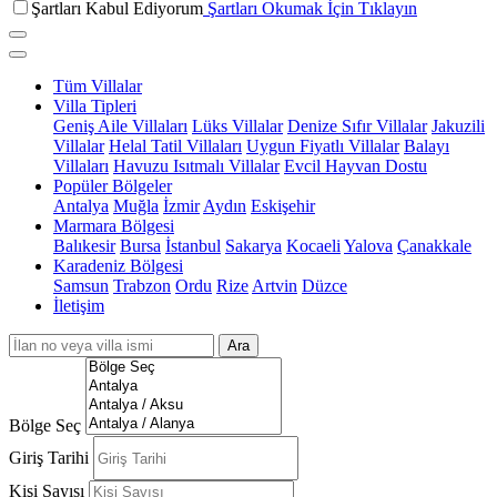
Şartları Kabul Ediyorum
Şartları Okumak İçin Tıklayın
Tüm Villalar
Villa Tipleri
Geniş Aile Villaları
Lüks Villalar
Denize Sıfır Villalar
Jakuzili
Villalar
Helal Tatil Villaları
Uygun Fiyatlı Villalar
Balayı
Villaları
Havuzu Isıtmalı Villalar
Evcil Hayvan Dostu
Popüler Bölgeler
Antalya
Muğla
İzmir
Aydın
Eskişehir
Marmara Bölgesi
Balıkesir
Bursa
İstanbul
Sakarya
Kocaeli
Yalova
Çanakkale
Karadeniz Bölgesi
Samsun
Trabzon
Ordu
Rize
Artvin
Düzce
İletişim
Ara
Bölge Seç
Giriş Tarihi
Kişi Sayısı