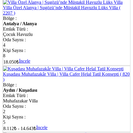
Villa Özel Alanya | Sugözü’nde Müstakil Havuzlu Lüks Villa
(
2207 )
Bölge :
Antalya / Alanya
Emlak Türü :
Çocuk Havuzlu
Oda Sayısı :
4
Kişi Sayısı :
8
İncele
18.050₺
Kuşadası Muhafazakâr Villa | Villa Cafer Helal Tatil Konsepti
( 820
)
Bölge :
Aydın / Kuşadası
Emlak Türü :
Muhafazakar Villa
Oda Sayısı :
2
Kişi Sayısı :
5
İncele
8.112₺ - 14.643₺