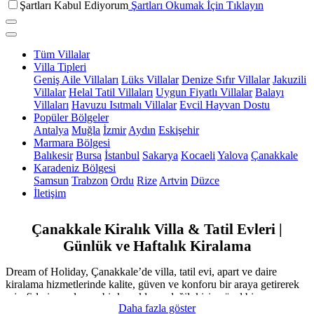
Şartları Kabul Ediyorum
Şartları Okumak İçin Tıklayın
Tüm Villalar
Villa Tipleri
Geniş Aile Villaları
Lüks Villalar
Denize Sıfır Villalar
Jakuzili
Villalar
Helal Tatil Villaları
Uygun Fiyatlı Villalar
Balayı
Villaları
Havuzu Isıtmalı Villalar
Evcil Hayvan Dostu
Popüler Bölgeler
Antalya
Muğla
İzmir
Aydın
Eskişehir
Marmara Bölgesi
Balıkesir
Bursa
İstanbul
Sakarya
Kocaeli
Yalova
Çanakkale
Karadeniz Bölgesi
Samsun
Trabzon
Ordu
Rize
Artvin
Düzce
İletişim
Çanakkale Kiralık Villa & Tatil Evleri |
Günlük ve Haftalık Kiralama
Dream of Holiday, Çanakkale’de villa, tatil evi, apart ve daire
kiralama hizmetlerinde kalite, güven ve konforu bir araya getirerek
misafirlerine yalnızca bir konaklama değil; kişiye özel bir yaşam
Daha fazla göster
deneyimi sunuyor. Modern mimariye sahip villalarımızdan taş