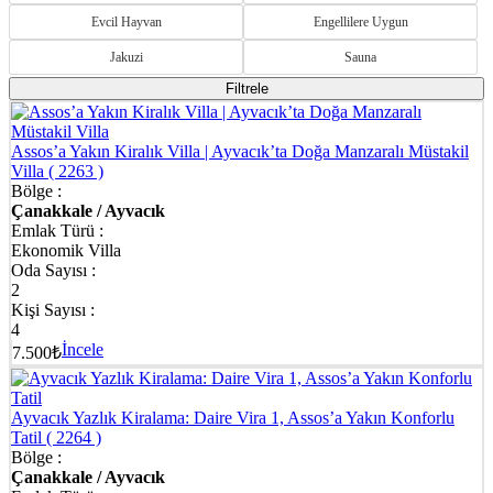
👉 Balıkesir Kiralık Villa seçeneklerini incelemek için:
Balıkesir
Evcil Hayvan
Engellilere Uygun
Kiralık Villa
Jakuzi
Sauna
Çanakkale Villa Kiralama - Jakuzili, Balayı ve
Filtrele
Muhafazakâr Seçenekler
Çanakkale’de villa tatilinizi kişiselleştirmek için farklı konseptlerde
Assos’a Yakın Kiralık Villa | Ayvacık’ta Doğa Manzaralı Müstakil
villalar ve tatil evleri sizi bekliyor. Tüm Çanakkale hattında; denize
Villa
( 2263 )
yakın, doğa içinde, jakuzili, balayı ve muhafazakâr mimaride pek
Bölge :
çok alternatif sunuyoruz.
Çanakkale / Ayvacık
Emlak Türü :
Çanakkale Jakuzili Villalar | Romantik ve Şık Ev
Ekonomik Villa
Oda Sayısı :
Seçenekleri
2
Kişi Sayısı :
★ Çanakkale jakuzili villalar, konfor ve lüksü bir arada arayan
4
misafirler için tasarlanmıştır. Modern iç mimarisi, özel jakuzi alanı ve
İncele
7.500₺
yüksek mahremiyet sağlayan düzeniyle hem çiftler hem de aileler
için mükemmel bir konaklama alternatifi sunar. Her villa, düzenli
temizlik ve bakım hizmetiyle hijyen garantisi verir. Günün
yorgunluğunu atmak, sessiz ve huzurlu bir ortamda rahatlamak
Ayvacık Yazlık Kiralama: Daire Vira 1, Assos’a Yakın Konforlu
isteyenler için ideal bir tercihtir.
Tatil
( 2264 )
Bölge :
Çanakkale Muhafazakâr Villalar | Mahremiyet Odaklı
Çanakkale / Ayvacık