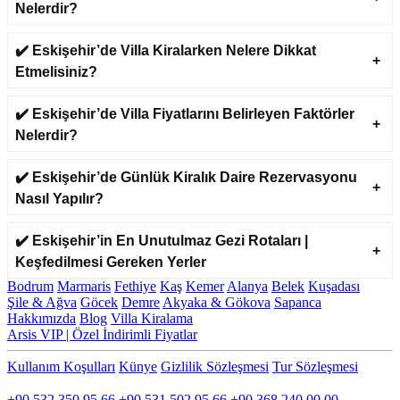
Nelerdir?
barbekü bölümleriyle doğa severler için benzersiz bir kaçış
noktasıdır. Şehrin gürültüsünden uzaklaşıp doğanın dinginliğini
yaşamak isteyen misafirler için ideal bir ortam sağlar.
✔️ Eskişehir’de Villa Kiralarken Nelere Dikkat
Etmelisiniz?
Eskişehir Şömineli Kış Villaları - Romantik ve Sıcak
Bir Kış Tatili
✔️ Eskişehir’de Villa Fiyatlarını Belirleyen Faktörler
Rustik ahşap detaylar, şömine sıcaklığı ve modern dekorasyonun
Nelerdir?
birleştiği kış villaları; özellikle balayı çiftleri, küçük gruplar ve
romantik bir atmosfer arayan misafirler için mükemmeldir.
✔️ Eskişehir’de Günlük Kiralık Daire Rezervasyonu
Eskişehir’in kış manzarası eşliğinde samimi, sıcak ve konforlu bir
konaklama deneyimi sunar.
Nasıl Yapılır?
Eskişehir Günlük Kiralık Modern Daireler - Şehrin
✔️ Eskişehir’in En Unutulmaz Gezi Rotaları |
Kalbinde Pratik Konaklama
Keşfedilmesi Gereken Yerler
Merkezi lokasyonlara yakın modern daireler; kısa süreli şehir
Bodrum
Marmaris
Fethiye
Kaş
Kemer
Alanya
Belek
Kuşadası
ziyaretleri, iş seyahatleri, üniversite ziyaretleri veya konforlu bir
Şile & Ağva
Göcek
Demre
Akyaka & Gökova
Sapanca
geçici konaklama arayışı için ideal bir çözümdür. Temiz, güvenli ve
Hakkımızda
Blog
Villa Kiralama
tam donanımlı yapılarıyla hem konfor hem pratiklik sunar.
Arsis VIP | Özel İndirimli Fiyatlar
Eskişehir Aileye Uygun Ferah Villalar - Geniş Alanlar
Kullanım Koşulları
Künye
Gizlilik Sözleşmesi
Tur Sözleşmesi
& Güvenli Konum
İLETİŞİM
+90 532 350 95 66
+90 531 502 95 66
+90 368 240 00 00