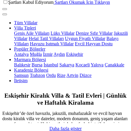
Şartları Kabul Ediyorum
Şartları Okumak İçin Tıklayın
Tüm Villalar
Villa Tipleri
Geniş Aile Villaları
Lüks Villalar
Denize Sıfır Villalar
Jakuzili
Villalar
Helal Tatil Villaları
Uygun Fiyatlı Villalar
Balayı
Villaları
Havuzu Isıtmalı Villalar
Evcil Hayvan Dostu
Popüler Bölgeler
Antalya
Muğla
İzmir
Aydın
Eskişehir
Marmara Bölgesi
Balıkesir
Bursa
İstanbul
Sakarya
Kocaeli
Yalova
Çanakkale
Karadeniz Bölgesi
Samsun
Trabzon
Ordu
Rize
Artvin
Düzce
İletişim
Eskişehir Kiralık Villa & Tatil Evleri | Günlük
ve Haftalık Kiralama
Eskişehir’de özel havuzlu, jakuzili, muhafazakâr ve evcil hayvan
dostu kiralık villa ve daireler, modern donanım, geniş yaşam alanları
ve profesyonel temizlik hizmetleriyle konforlu bir tatil deneyimi
Daha fazla göster
sunar. Günlük, haftalık ve sezonluk kiralama seçenekleriyle her