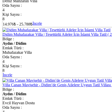
Deniz Manzaralı Villa
Oda Sayısı :
4
Kişi Sayısı :
8
İncele
14.976₺ - 25.788₺
Didim Muhafazakar Villa | Tesettürlü Aileler İçin İslami Villa Tatil
( 
Bölge :
Aydın / Didim
Emlak Türü :
Muhafazakar Villa
Oda Sayısı :
4
Kişi Sayısı :
8
İncele
Villa Canan Mavişehir - Didim’de Geniş Ailelere Uygun Tatil Villası
Bölge :
Aydın / Didim
Emlak Türü :
Evcil Hayvan Dostu
Oda Sayısı :
4