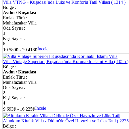
Aydın Taş Mimarili Villalar - Nostaljik Deneyimler
Villa VTNG - Kuşadası’nda Lüks ve Konforlu Tatil Villası
( 1314 )
Bölge :
Ege’nin geleneksel taş mimarisinden ilham alan bu özel tasarım villalar
Aydın / Kuşadası
zarif dekorasyon ile estetik bir yaşam alanı oluşturur. Hem nostaljik
Emlak Türü :
Muhafazakar Villa
Aydın Evcil Hayvan Dostu Evler - Patili Dostlarınıza Öz
Oda Sayısı :
3
Evcil dostlarınızla birlikte özgürce tatil yapabileceğiniz, geniş bahçel
Kişi Sayısı :
sayesinde patili dostlarınızla keyifli vakit geçirebilirsiniz. Aile odaklı,
6
İncele
10.580₺ - 20.418₺
Aydın Uygun Fiyatlı Villalar ve Yazlıklar - Bütçeniz 
Villa Vintage Superior | Kuşadası’nda Korunaklı İslami Villa
( 1055 )
Konfor, temizlik ve ekonomik fiyat avantajını bir araya getiren uygun fi
Bölge :
performans odaklı tasarım ile kaliteli bir tatil deneyimini bütçe dostu 
Aydın / Kuşadası
Emlak Türü :
Aydın'da Villa ve Yazlık Kiralama | Tarihi ve Doğal
Muhafazakar Villa
Oda Sayısı :
✔ Aydın’da kiralayacağınız tatil evleri ve villalar, bölgenin zengin tari
2
Böylece tatilinizi sadece dinlenerek değil, keşfederek de geçirebilirsini
Kişi Sayısı :
4
✔Ayrıca tatil villalarımız, hijyen kurallarına titizlikle uyularak temiz
İncele
9.693₺ - 16.225₺
boyunca içiniz rahat eder. Bu sayede, hem huzurlu hem de güvenli bir
Altınkum Kiralık Villa - Didim'de Özel Havuzlu ve Lüks Tatil
( 2235
Bölge :