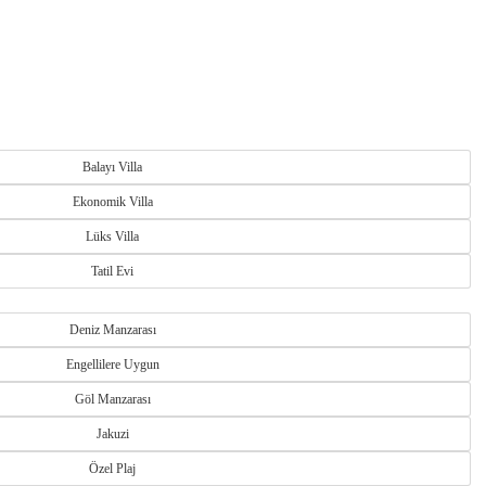
ayın.
Balayı Villa
Ekonomik Villa
Lüks Villa
naklama olanaklarıyla her yıl binlerce turisti ağırlar.
Tatil Evi
mosferi ve modern marina bölgesiyle de öne çıkar.
Deniz Manzarası
Engellilere Uygun
Göl Manzarası
Jakuzi
havuzlu villalar ve muhafazakâr villa seçenekleri bulunmaktadır.
Özel Plaj