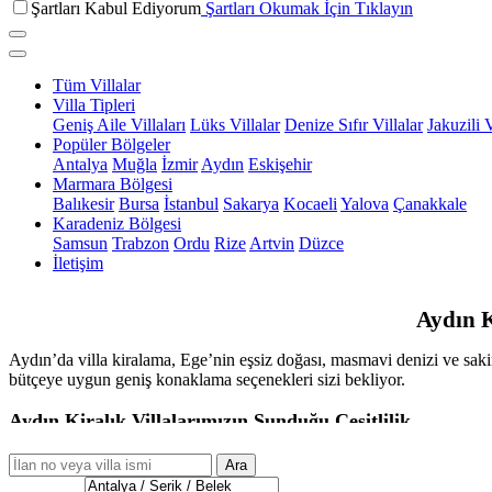
Şartları Kabul Ediyorum
Şartları Okumak İçin Tıklayın
Tüm Villalar
Villa Tipleri
Geniş Aile Villaları
Lüks Villalar
Denize Sıfır Villalar
Jakuzili V
Popüler Bölgeler
Antalya
Muğla
İzmir
Aydın
Eskişehir
Marmara Bölgesi
Balıkesir
Bursa
İstanbul
Sakarya
Kocaeli
Yalova
Çanakkale
Karadeniz Bölgesi
Samsun
Trabzon
Ordu
Rize
Artvin
Düzce
İletişim
Aydın K
Aydın’da villa kiralama, Ege’nin eşsiz doğası, masmavi denizi ve sakin 
bütçeye uygun geniş konaklama seçenekleri sizi bekliyor.
Aydın Kiralık Villalarımızın Sunduğu Çeşitlilik
✧ Konum: Denize sıfır villalar, doğa içindeki huzurlu evler veya şehir
Ara