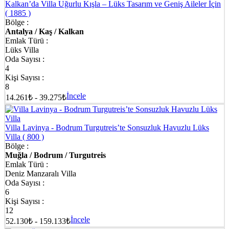
Kalkan’da Villa Uğurlu Kışla – Lüks Tasarım ve Geniş Aileler İçin
( 1885 )
Bölge :
Antalya / Kaş / Kalkan
Emlak Türü :
Lüks Villa
Oda Sayısı :
4
Kişi Sayısı :
8
İncele
14.261₺ - 39.275₺
Villa Lavinya - Bodrum Turgutreis’te Sonsuzluk Havuzlu Lüks
Villa
( 800 )
Bölge :
Muğla / Bodrum / Turgutreis
Emlak Türü :
Deniz Manzaralı Villa
Oda Sayısı :
6
Kişi Sayısı :
12
İncele
52.130₺ - 159.133₺