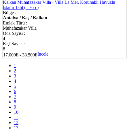
Kalkan Muhafazakar Villa - Villa La Mer, Korunaklı Havuzlu
İslami Tatil
( 1765 )
Bölge :
Antalya / Kaş / Kalkan
Emlak Türü :
Muhafazakar Villa
Oda Sayısı :
4
Kişi Sayısı :
8
İncele
17.000₺ - 38.500₺
1
2
3
4
5
6
7
8
9
10
11
12
13