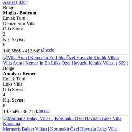
Asalet
( 830 )
Bölge :
Muğla / Bodrum
Emlak Türü :
Denize Sıfır Villa
Oda Sayısı :
3
Kişi Sayısı :
6
İncele
140.586₺ - 412.649₺
Villa Aura | Kemer’in En Lüks Özel Havuzlu Kiralık Villası
( 609 )
Bölge :
Antalya / Kemer
Emlak Türü :
Lüks Villa
Oda Sayısı :
4
Kişi Sayısı :
8
İncele
19.754₺ - 36.217₺
Marmaris Balayı Villası | Korunaklı Özel Havuzlu Lüks Villa