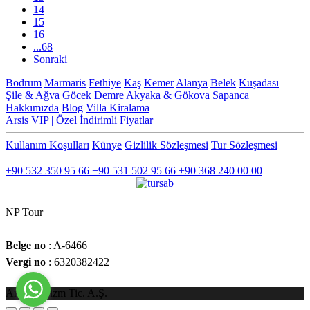
14
15
16
...68
Sonraki
Bodrum
Marmaris
Fethiye
Kaş
Kemer
Alanya
Belek
Kuşadası
Şile & Ağva
Göcek
Demre
Akyaka & Gökova
Sapanca
Hakkımızda
Blog
Villa Kiralama
Arsis VIP | Özel İndirimli Fiyatlar
Kullanım Koşulları
Künye
Gizlilik Sözleşmesi
Tur Sözleşmesi
İLETİŞİM
+90 532 350 95 66
+90 531 502 95 66
+90 368 240 00 00
NP Tour
Belge no
: A-6466
Vergi no
: 6320382422
Arsiat Turizm Tic. A.Ş.