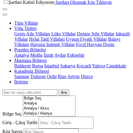
Şartları Kabul Ediyorum
Şartları Okumak İçin Tıklayın
Tüm Villalar
Villa Tipleri
Geniş Aile Villaları
Lüks Villalar
Denize Sıfır Villalar
Jakuzili
Villalar
Helal Tatil Villaları
Uygun Fiyatlı Villalar
Balayı
Villaları
Havuzu Isıtmalı Villalar
Evcil Hayvan Dostu
Popüler Bölgeler
Antalya
Muğla
İzmir
Aydın
Eskişehir
Marmara Bölgesi
Balıkesir
Bursa
İstanbul
Sakarya
Kocaeli
Yalova
Çanakkale
Karadeniz Bölgesi
Samsun
Trabzon
Ordu
Rize
Artvin
Düzce
İletişim
Ara
Bölge Seç
Giriş - Çıkış Tarihi
Kişi Sayısı