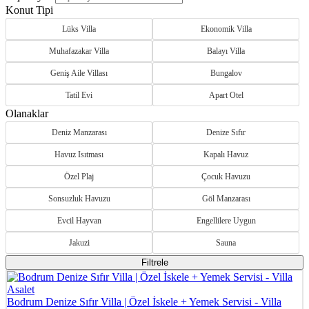
Konut Tipi
Lüks Villa
Ekonomik Villa
Muhafazakar Villa
Balayı Villa
Geniş Aile Villası
Bungalov
Tatil Evi
Apart Otel
Olanaklar
Deniz Manzarası
Denize Sıfır
Havuz Isıtması
Kapalı Havuz
Özel Plaj
Çocuk Havuzu
Sonsuzluk Havuzu
Göl Manzarası
Evcil Hayvan
Engellilere Uygun
Jakuzi
Sauna
Filtrele
Bodrum Denize Sıfır Villa | Özel İskele + Yemek Servisi - Villa