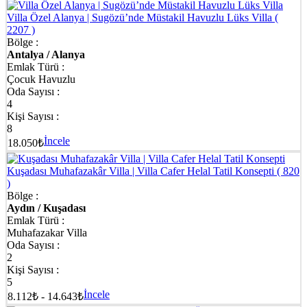
Villa Özel Alanya | Sugözü’nde Müstakil Havuzlu Lüks Villa
(
2207 )
Bölge :
Antalya / Alanya
Emlak Türü :
Çocuk Havuzlu
Oda Sayısı :
4
Kişi Sayısı :
8
İncele
18.050₺
Kuşadası Muhafazakâr Villa | Villa Cafer Helal Tatil Konsepti
( 820
)
Bölge :
Aydın / Kuşadası
Emlak Türü :
Muhafazakar Villa
Oda Sayısı :
2
Kişi Sayısı :
5
İncele
8.112₺ - 14.643₺