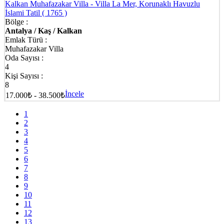
Kalkan Muhafazakar Villa - Villa La Mer, Korunaklı Havuzlu
İslami Tatil
( 1765 )
Bölge :
Antalya / Kaş / Kalkan
Emlak Türü :
Muhafazakar Villa
Oda Sayısı :
4
Kişi Sayısı :
8
İncele
17.000₺ - 38.500₺
1
2
3
4
5
6
7
8
9
10
11
12
13