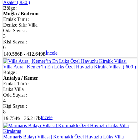
Asalet
( 830 )
Bölge :
Muğla / Bodrum
Emlak Türü :
Denize Sıfır Villa
Oda Sayısı :
3
Kişi Sayısı :
6
İncele
140.586₺ - 412.649₺
Villa Aura | Kemer’in En Lüks Özel Havuzlu Kiralık Villası
( 609 )
Bölge :
Antalya / Kemer
Emlak Türü :
Lüks Villa
Oda Sayısı :
4
Kişi Sayısı :
8
İncele
19.754₺ - 36.217₺
Marmaris Balayı Villası | Korunaklı Özel Havuzlu Lüks Villa