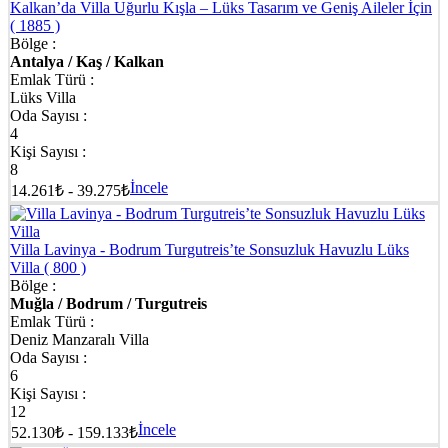
Kalkan’da Villa Uğurlu Kışla – Lüks Tasarım ve Geniş Aileler İçin
( 1885 )
Bölge :
Antalya / Kaş / Kalkan
Emlak Türü :
Lüks Villa
Oda Sayısı :
4
Kişi Sayısı :
8
İncele
14.261₺ - 39.275₺
Villa Lavinya - Bodrum Turgutreis’te Sonsuzluk Havuzlu Lüks
Villa
( 800 )
Bölge :
Muğla / Bodrum / Turgutreis
Emlak Türü :
Deniz Manzaralı Villa
Oda Sayısı :
6
Kişi Sayısı :
12
İncele
52.130₺ - 159.133₺