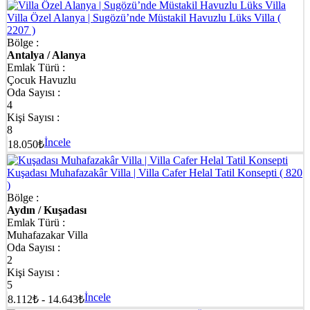
Villa Özel Alanya | Sugözü’nde Müstakil Havuzlu Lüks Villa
(
2207 )
Bölge :
Antalya / Alanya
Emlak Türü :
Çocuk Havuzlu
Oda Sayısı :
4
Kişi Sayısı :
8
İncele
18.050₺
Kuşadası Muhafazakâr Villa | Villa Cafer Helal Tatil Konsepti
( 820
)
Bölge :
Aydın / Kuşadası
Emlak Türü :
Muhafazakar Villa
Oda Sayısı :
2
Kişi Sayısı :
5
İncele
8.112₺ - 14.643₺