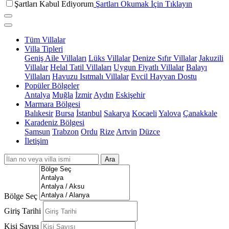
Şartları Kabul Ediyorum
Şartları Okumak İçin Tıklayın
Tüm Villalar
Villa Tipleri
Geniş Aile Villaları
Lüks Villalar
Denize Sıfır Villalar
Jakuzili
Villalar
Helal Tatil Villaları
Uygun Fiyatlı Villalar
Balayı
Villaları
Havuzu Isıtmalı Villalar
Evcil Hayvan Dostu
Popüler Bölgeler
Antalya
Muğla
İzmir
Aydın
Eskişehir
Marmara Bölgesi
Balıkesir
Bursa
İstanbul
Sakarya
Kocaeli
Yalova
Çanakkale
Karadeniz Bölgesi
Samsun
Trabzon
Ordu
Rize
Artvin
Düzce
İletişim
Ara
Bölge Seç
Giriş Tarihi
Kişi Sayısı