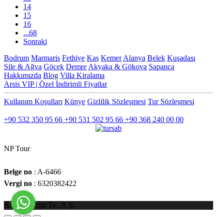
14
15
16
...68
Sonraki
Bodrum
Marmaris
Fethiye
Kaş
Kemer
Alanya
Belek
Kuşadası
Şile & Ağva
Göcek
Demre
Akyaka & Gökova
Sapanca
Hakkımızda
Blog
Villa Kiralama
Arsis VIP | Özel İndirimli Fiyatlar
Kullanım Koşulları
Künye
Gizlilik Sözleşmesi
Tur Sözleşmesi
İLETİŞİM
+90 532 350 95 66
+90 531 502 95 66
+90 368 240 00 00
NP Tour
Belge no
: A-6466
Vergi no
: 6320382422
Arsiat Turizm Tic. A.Ş.