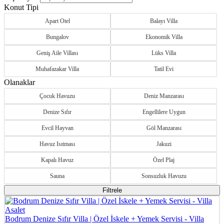
Konut Tipi
Apart Otel
Balayı Villa
Bungalov
Ekonomik Villa
Geniş Aile Villası
Lüks Villa
Muhafazakar Villa
Tatil Evi
Olanaklar
Çocuk Havuzu
Deniz Manzarası
Denize Sıfır
Engellilere Uygun
Evcil Hayvan
Göl Manzarası
Havuz Isıtması
Jakuzi
Kapalı Havuz
Özel Plaj
Sauna
Sonsuzluk Havuzu
Filtrele
Bodrum Denize Sıfır Villa | Özel İskele + Yemek Servisi - Villa