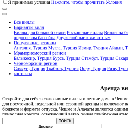
Я принимаю условия
Нажмите, чтобы прочитать Условия
Все виллы
Варианты вилл
Виллы для большой семьи
Роскошные виллы
Виллы на б
подогревом бассейна
Дружелюбные к животным
Популярные регионы
Анталия, Турция
Мугла, Турция
Измир, Турция
Айдын, Т
Мраморноморский регион
Балыкесир, Турция
Бурса, Турция
Стамбул, Турция
Сакар
Черноморский регион
Самсун, Турция
Трабзон, Турция
Орду, Турция
Ризе, Тур
контакты
Аренда ви
Откройте для себя эксклюзивные виллы и летние дома в Чешме
для посуточной, недельной или сезонной аренды и включают в
бюджета и формата отпуска. Чешме и Алачаты являются одним
природная красота, освежающий ветер, живая прибрежная атмос
ПОИСК
Виллы в этом регионе спроектированы так, чтобы превратить