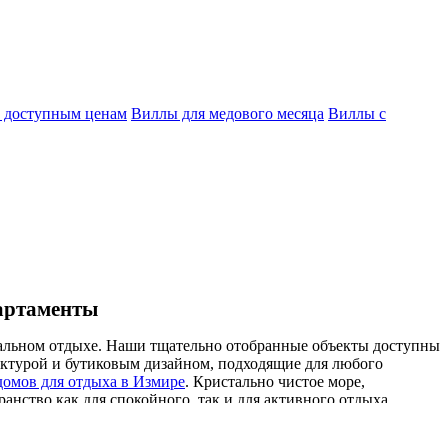
 доступным ценам
Виллы для медового месяца
Виллы с
партаменты
деальном отдыхе. Наши тщательно отобранные объекты доступны
ектурой и бутиковым дизайном, подходящие для любого
домов для отдыха в Измире
. Кристально чистое море,
нство как для спокойного, так и для активного отдыха.
нировки идеально подходят для больших семей, романтические