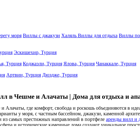
ерегу моря
Виллы с джакузи
Халяль Виллы для отдыха
Виллы по
урция
Эскишехир, Турция
ья, Турция
Коджаэли, Турция
Ялова, Турция
Чанаккале, Турция
ция
Артвин, Турция
Дюздже, Турция
лл в Чешме и Алачаты | Дома для отдыха и а
 и Алачаты, где комфорт, свобода и роскошь объединяются в и
арианты у моря, с частным бассейном, джакузи, каменной архит
и из самых престижных направлений в портфеле
аренды вилл и 
фера и исторические каменные дома создают уникальное простра
 ваш отпуск в полностью индивидуальный опыт. Просторные пла