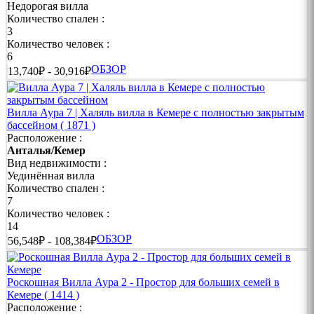
➜ Первая береговая линия
Недорогая вилла
Количество спален :
➜ Прямой выход к пляжу
3
Количество человек :
➜ Панорамный вид на море
6
ОБЗОР
13,740₽ - 30,916₽
➜ Идеально для пляжного отдыха
➜ Незабываемые закаты
Вилла Аура 7 | Халяль вилла в Кемере с полностью закрытым
бассейном
( 1871 )
❯❯ Виллы в Кемере с Частным Бассейном | Комфорт и
Расположение :
Полная Свобода
Анталья/Кемер
Вид недвижимости :
Личный бассейн позволяет отдыхать без посторонних и
Уединённая вилла
наслаждаться полной свободой.
Количество спален :
7
➜ Собственный бассейн
Количество человек :
➜ Просторная зона отдыха
14
ОБЗОР
56,548₽ - 108,384₽
➜ Барбекю и терраса
➜ Подходит для семей и друзей
Роскошная Вилла Аура 2 - Простор для больших семей в
Кемере
( 1414 )
➜ Максимальный комфорт
Расположение :