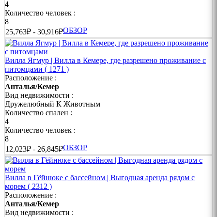
4
❯❯ Секлюзивные Виллы в Кемере | Полная Приватность
Количество человек :
и Уединение
8
ОБЗОР
25,763₽ - 30,916₽
Эти уединенные виллы с полностью закрытыми от
посторонних глаз бассейнами и высокими ограждениями
создают идеальные условия для тех, кто ценит личное
пространство.
Вилла Ягмур | Вилла в Кемере, где разрешено проживание с
питомцами
( 1271 )
➜ Закрытая территория
Расположение :
Анталья/Кемер
➜ Полная конфиденциальность
Вид недвижимости :
Дружелюбный К Животным
➜ Частный бассейн
Количество спален :
4
➜ Собственный сад и терраса
Количество человек :
8
➜ Идеально для спокойного отдыха
ОБЗОР
12,023₽ - 26,845₽
❯❯ Виллы в Кемере у Моря | Доступ к Пляжу Прямо из
Вашего Дома
Вилла в Гёйнюке с бассейном | Выгодная аренда рядом с
Расположенные буквально у кромки моря, эти виллы
морем
( 2312 )
позволяют наслаждаться отдыхом всего в нескольких шагах от
Расположение :
пляжа.
Анталья/Кемер
Вид недвижимости :