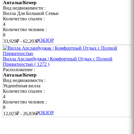
Анталья/Кемер
❯❯ Свадебные и Романтические Виллы в Кемере |
Вид недвижимости :
Идеальное Место для Двоих
Вилла Для Большой Семьи
Количество спален :
Романтические виллы созданы специально для молодожёнов
4
и пар.
Количество человек :
8
➜ Джакузи
ОБЗОР
33,929₽ - 62,203₽
➜ Панорамные виды
➜ Полная приватность
Вилла Арсланбуджак | Комфортный Отдых с Полной
Приватностью
( 1272 )
➜ Романтическая атмосфера
Расположение :
Анталья/Кемер
➜ Идеально для медового месяца
Вид недвижимости :
Уединённая вилла
❯❯ Роскошные Виллы в Кемере | Премиальный Уровень
Количество спален :
Отдыха
4
Количество человек :
Роскошные виллы сочетают современный дизайн и высокий
8
уровень сервиса.
ОБЗОР
12,023₽ - 26,836₽
➜ VIP-трансфер
➜ Консьерж-сервис