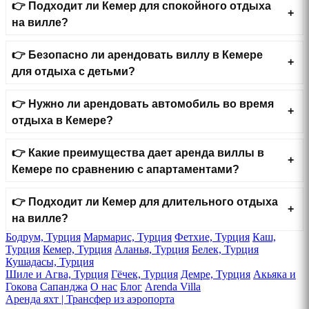
👉 Подходит ли Кемер для спокойного отдыха
➜ Ежедневная уборка
на вилле?
➜ Личный шеф-повар
👉 Безопасно ли арендовать виллу в Кемере
➜ Эксклюзивный комфорт
для отдыха с детьми?
❯❯ Виллы в Кемере среди Природы | Тихий Отдых в
Окружении Средиземноморской Зелени
👉 Нужно ли арендовать автомобиль во время
отдыха в Кемере?
Виллы находятся среди сосновых лесов и гор, создавая
атмосферу полного спокойствия.
👉 Какие преимущества дает аренда виллы в
➜ Тишина и свежий воздух
Кемере по сравнению с апартаментами?
➜ Вид на горы
👉 Подходит ли Кемер для длительного отдыха
➜ Окружение сосновых лесов
на вилле?
➜ Спокойный семейный отдых
Бодрум, Турция
Мармарис, Турция
Фетхие, Турция
Каш,
Турция
Кемер, Турция
Аланья, Турция
Белек, Турция
➜ Единение с природой
Кушадасы, Турция
Шиле и Агва, Турция
Гёчек, Турция
Демре, Турция
Акьяка и
❯❯ Виллы в Кемере с Джакузи | Место для Романтики и
Гокова
Сапанджа
О нас
Блог
Arenda Villa
Полного Расслабления
Аренда яхт | Трансфер из аэропорта