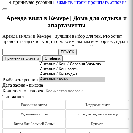
Я принимаю условия
Нажмите, чтобы прочитать Условия
Аренда вилл в Кемере | Дома для отдыха и
апартаменты
Аренда виллы в Кемере - лучший выбор для тех, кто хочет
провести отдых в Турции с максимальным комфортом, вдали
от шума гостиниц и туристической суеты. Кемер славится
чистыми пляжами, живописными горами, сосновыми лесами
ПОИСК
и кристально прозрачным Средиземным морем. Здесь вы
Применить фильтр
Sıralama
можете снять виллу в Кемере с частным бассейном,
просторной террасой, садом и великолепным видом на море
или горы.
Выберите регион
В каталоге представлены современные виллы и летние дома
Дата заезда - выезда
на любой вкус: уютные варианты для романтического отдыха,
Количество человек
семейные виллы с несколькими спальнями, просторные дома
Тип жилья
для больших компаний и полностью уединённые виллы
закрытого типа. Многие объекты оборудованы собственной
Роскошная вилла
Недорогая вилла
кухней, зоной барбекю, бесплатным Wi-Fi, парковкой и всеми
Уединённая вилла
Вилла для медового месяца
удобствами для длительного проживания.
Вилла Для Большой Семьи
Бунгало
Если вы путешествуете с детьми или домашними животными,
вы легко найдёте виллы, подходящие именно для ваших