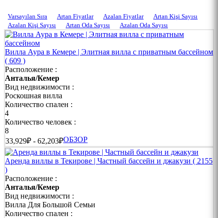
Varsayılan Sıra
Artan Fiyatlar
Azalan Fiyatlar
Artan Kişi Sayısı
Azalan Kişi Sayısı
Artan Oda Sayısı
Azalan Oda Sayısı
Аренда Вилл в Кемере | Отдых в Домах,
Созданных по Индивидуальным Пожеланиям
Вилла Аура в Кемере | Элитная вилла с приватным бассейном
( 609 )
Кемер - один из самых привлекательных курортов Анталии,
Расположение :
где лазурное море, насыщенная атмосфера и близость к
Анталья/Кемер
природе создают идеальные условия для отпуска. Наши
Вид недвижимости :
виллы и дома для отдыха в Кемере от Dream of Holiday
Роскошная вилла
предлагают превосходное сочетание уюта и премиального
Количество спален :
отдыха. Каждая вилла продумана до мелочей: частный
4
бассейн, просторный сад, терраса с видом на море и комфорт,
Количество человек :
сравнимый с домашним, делают ваш отдых незабываемым.
8
ОБЗОР
➜ Частные виллы с бассейном
33,929₽ - 62,203₽
➜ Просторные дома для семей и компаний
Аренда виллы в Текирове | Частный бассейн и джакузи
( 2155
)
➜ Виллы рядом с морем и пляжем
Расположение :
Анталья/Кемер
➜ Полностью оборудованные кухни
Вид недвижимости :
Вилла Для Большой Семьи
➜ Бесплатный Wi-Fi и парковка
Количество спален :