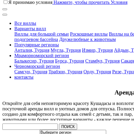
Я принимаю условия
Нажмите, чтобы прочитать Условия
Все виллы
Варианты вилл
Виллы для большой семьи
Роскошные виллы
Виллы на б
подогревом бассейна
Дружелюбные к животным
Популярные регионы
Анталия, Турция
Мугла, Турция
Измир, Турция
Айдын, Т
Мраморноморский регион
Балыкесир, Турция
Бурса, Турция
Стамбул, Турция
Сакар
Черноморский регион
Самсун, Турция
Трабзон, Турция
Орду, Турция
Ризе, Тур
контакты
Аренда
Откройте для себя неповторимую красоту Кушадасы и воплотит
посуточной аренды вилл и уютных домов для отпуска. Полност
создано для комфортного отдыха как семей с детьми, так и п
животными или более доступные варианты - каждое решение на
ПОИСК
Мы предлагаем высокий уровень сервиса, обеспечивая безопа