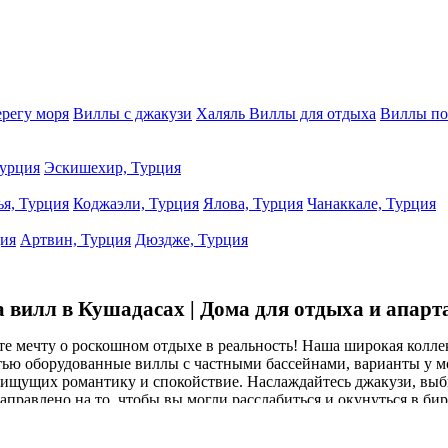
ерегу моря
Виллы с джакузи
Халяль Виллы для отдыха
Виллы по
урция
Эскишехир, Турция
ья, Турция
Коджаэли, Турция
Ялова, Турция
Чанаккале, Турция
ция
Артвин, Турция
Дюздже, Турция
 вилл в Кушадасах | Дома для отдыха и апар
е мечту о роскошном отдыхе в реальность! Наша широкая колле
ью оборудованные виллы с частными бассейнами, варианты у мо
ар, ищущих романтику и спокойствие. Наслаждайтесь джакузи, 
правлено на то, чтобы вы могли расслабиться и окунуться в б
сный, спокойный и полностью приватный отдых в лучших района