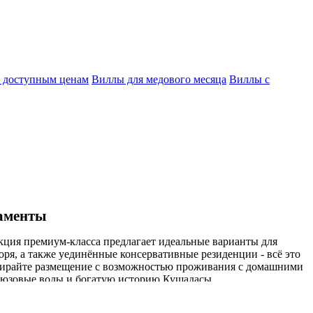
 доступным ценам
Виллы для медового месяца
Виллы с
таменты
кция премиум-класса предлагает идеальные варианты для
ря, а также уединённые консервативные резиденции - всё это
выбирайте размещение с возможностью проживания с домашними
ирюзовые воды и богатую историю Кушадасы.
х Кушадасы. Нужна ли вам просторная семейная вилла или