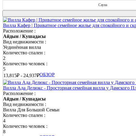
Виллы с частным бассейном в Кушадасы - полная св
Сауна
Ваш собственный бассейн позволяет купаться в любое время д
Вилла Кафер | Приватное семейное жилье для спокойного и с
Каменные виллы Кушадасы в эгейском стиле
Расположение :
Айдын / Кушадасы
Традиционная каменная архитектура, прохлада помещений, тен
Вид недвижимости :
Уединённая вилла
Виллы с джакузи в Кушадасы - отдых с видом
Количество спален :
2
Джакузи с видом на море или сад дарит ощущение роскоши и у
Количество человек :
5
Семейные дома в Кушадасы - безопасно и просторно
ОБЗОР
13,815₽ - 24,937₽
Большие жилые зоны, детские бассейны, оборудованные кухни 
Вилла Ада Делюкс - Просторная семейная вилла у Дамского 
Люксовые виллы Кушадасы с VIP-сервисом
Расположение :
Айдын / Кушадасы
Вид недвижимости :
Гостям предлагаются услуги личного шеф-повара, ежедневная у
Вилла Для Большой Семьи
Количество спален :
Бюджетные летние дома в Кушадасы - доступный ко
4
Количество человек :
Чистые, светлые и расположенные недалеко от пляжа, эти дома 
8