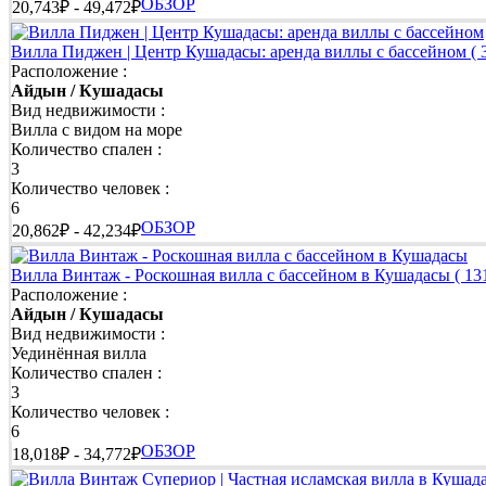
ОБЗОР
20,743₽ - 49,472₽
Вилла Пиджен | Центр Кушадасы: аренда виллы с бассейном
( 
Расположение :
Айдын / Кушадасы
Вид недвижимости :
Вилла с видом на море
Количество спален :
3
Количество человек :
6
ОБЗОР
20,862₽ - 42,234₽
Вилла Винтаж - Роскошная вилла с бассейном в Кушадасы
( 13
Расположение :
Айдын / Кушадасы
Вид недвижимости :
Уединённая вилла
Количество спален :
3
Количество человек :
6
ОБЗОР
18,018₽ - 34,772₽