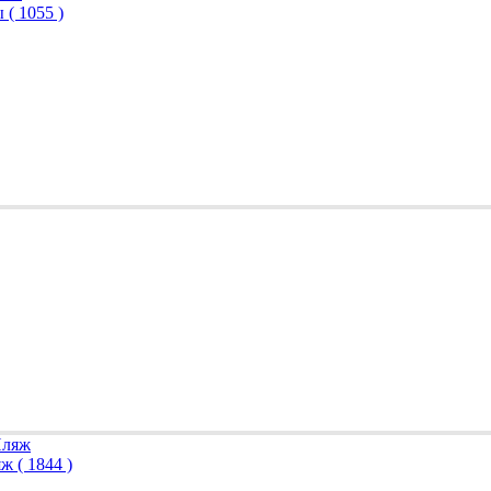
сы
( 1055 )
ляж
( 1844 )