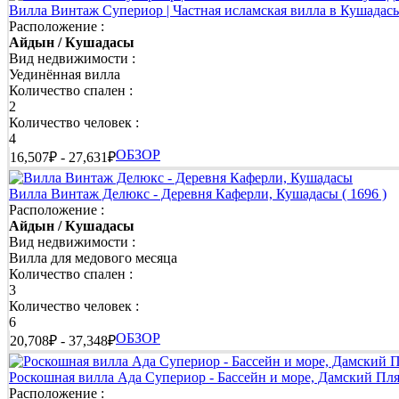
Вилла Винтаж Супериор | Частная исламская вилла в Кушада
Расположение :
Айдын / Кушадасы
Вид недвижимости :
Уединённая вилла
Количество спален :
2
Количество человек :
4
ОБЗОР
16,507₽ - 27,631₽
Вилла Винтаж Делюкс - Деревня Каферли, Кушадасы
( 1696 )
Расположение :
Айдын / Кушадасы
Вид недвижимости :
Вилла для медового месяца
Количество спален :
3
Количество человек :
6
ОБЗОР
20,708₽ - 37,348₽
Роскошная вилла Ада Супериор - Бассейн и море, Дамский П
Расположение :