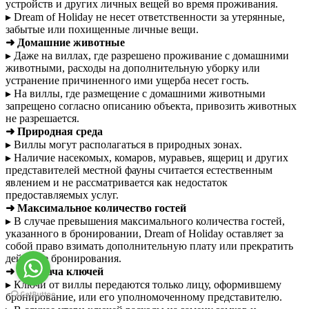
устройств и других личных вещей во время проживания.
▸ Dream of Holiday не несет ответственности за утерянные,
забытые или похищенные личные вещи.
➜ Домашние животные
▸ Даже на виллах, где разрешено проживание с домашними
животными, расходы на дополнительную уборку или
устранение причиненного ими ущерба несет гость.
▸ На виллы, где размещение с домашними животными
запрещено согласно описанию объекта, привозить животных
не разрешается.
➜ Природная среда
▸ Виллы могут располагаться в природных зонах.
▸ Наличие насекомых, комаров, муравьев, ящериц и других
представителей местной фауны считается естественным
явлением и не рассматривается как недостаток
предоставляемых услуг.
➜ Максимальное количество гостей
▸ В случае превышения максимального количества гостей,
указанного в бронировании, Dream of Holiday оставляет за
собой право взимать дополнительную плату или прекратить
действие бронирования.
➜ Передача ключей
▸ Ключи от виллы передаются только лицу, оформившему
бронирование, или его уполномоченному представителю.