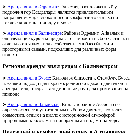
➤
Аренда вилл в Эдремите
: Эдремит, расположенный у
подножия гор Каздаглары, является привлекательным
направлением для спокойного и комфортного отдыха на
вилле с видом на природу и море.
➤
Аренда вилл в Баликесире
: Районы Эдремит, Айвалык и
близлежащие курорты предлагают широкий выбор частных и
отдельно стоящих вилл с собственными бассейнами и
просторными садами, подходящих для различных форм
отдыха.
Регионы аренды вилл рядом с Баликесиром
➤
Аренда вилл в Бурсе
: Благодаря близости к Стамбулу, Бурса
идеально подходит для краткосрочного отдыха и длительной
аренды вилл, предлагая уединенные дома для проживания на
природе.
➤
Аренда вилл в Чанаккале
: Виллы в районе Ассос и его
окрестностях станут отличным выбором для тех, кто хочет
совместить отдых на вилле с исторической атмосферой,
природными красотами и панорамными видами на море.
Надежный и комфортный отдых в Алтынолуке