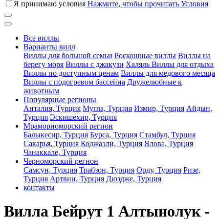
Я принимаю условия
Нажмите, чтобы прочитать Условия
Все виллы
Варианты вилл
Виллы для большой семьи
Роскошные виллы
Виллы на
берегу моря
Виллы с джакузи
Халяль Виллы для отдыха
Виллы по доступным ценам
Виллы для медового месяца
Виллы с подогревом бассейна
Дружелюбные к
животным
Популярные регионы
Анталия, Турция
Мугла, Турция
Измир, Турция
Айдын,
Турция
Эскишехир, Турция
Мраморноморский регион
Балыкесир, Турция
Бурса, Турция
Стамбул, Турция
Сакарья, Турция
Коджаэли, Турция
Ялова, Турция
Чанаккале, Турция
Черноморский регион
Самсун, Турция
Трабзон, Турция
Орду, Турция
Ризе,
Турция
Артвин, Турция
Дюздже, Турция
контакты
Вилла Бейрут 1 Алтынолук -