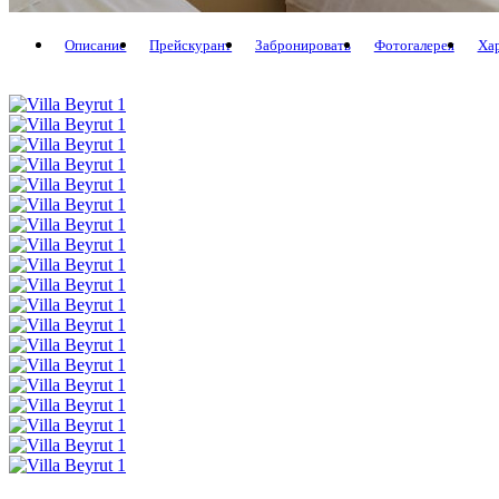
Описание
Прейскурант
Забронировать
Фотогалерея
Ха