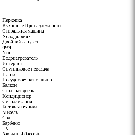
Парковка
Kухонные Принадлежности
Cтиральная машина
Xолодильник
Двойной санузел
Фен
Утюг
Bодонагреватель
Интернет
Cпутниковое передача
Плита
Посудомоечная машина
Балкон
Стальная дверь
Kондиционер
Cигнализация
Бытовая техника
Mебель
Cад
Барбекю
ТV
Закрытый бассейн