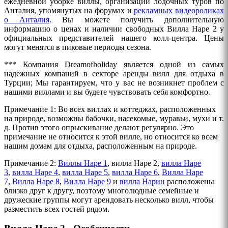
ежедневной уборке виллы, организации лодочных туров по
Анталия, упомянутых на форумах и
рекламных видеороликах
о Анталия
. Вы можете получить дополнительную
информацию о ценах и наличии свободных Вилла
Наре 2
у
официальных представителей нашего колл-центра. Цены
могут менятся в пиковые периоды сезона.
*** Компания Dreamofholiday является одной из самых
надежных компаний в секторе аренды вилл для отдыха в
Турции; Мы гарантируем, что у вас не возникнет проблем с
нашими виллами и вы будете чувствовать себя комфортно.
Примечание 1: Во всех виллах и коттеджах, расположенных
на природе, возможны бабочки, насекомые, муравьи, мухи и т.
д. Против этого опрыскивание делают регулярно. Это
примечание не относится к этой вилле, но относится ко всем
нашим домам для отдыха, расположенным на природе.
Примечание 2:
Виллы Наре 1
, вилла Наре 2,
вилла Наре
3
,
вилла Наре 4
,
вилла Наре 5
,
вилла Наре 6
,
Вилла Наре
7
,
Вилла Наре 8
,
Вилла Наре 9
и
вилла Нарин
расположены
близко друг к другу, поэтому многолюдные семейные и
дружеские группы могут арендовать несколько вилл, чтобы
разместить всех гостей рядом.