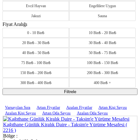
modern mobilyalı daireler, çalışma alanlarına uygun düzenlemeler ve
geniş salonlarla hem iş hem tatil amaçlı konaklamalarda yüksek
Evcil Hayvan
Engellilere Uygun
standart sunar.
Jakuzi
Sauna
Güvenlik, Konfor ve Modern Yaşam Bir Arada
Fiyat Aralığı
0 - 10 Bin₺
10 Bin₺ - 20 Bin₺
7/24 güvenlik, resepsiyon hizmeti, otopark, spor salonu ve sosyal
alanlar; Kağıthane’deki rezidansları diğer bölgelerden ayrıştırır.
20 Bin₺ - 30 Bin₺
30 Bin₺ - 40 Bin₺
İstanbul’un Diğer Popüler Konaklama Bölgelerini
40 Bin₺ - 50 Bin₺
50 Bin₺ - 75 Bin₺
Keşfedin
75 Bin₺ - 100 Bin₺
100 Bin₺ - 150 Bin₺
Kağıthane şehir içi konaklamada modern bir seçenek sunarken,
150 Bin₺ - 200 Bin₺
200 Bin₺ - 300 Bin₺
farklı atmosfere sahip birçok alternatif İstanbul’un diğer ilçelerinde
sizi bekliyor.
300 Bin₺ - 400 Bin₺
400 Bin₺ +
Filtrele
➡
Beyoğlu Lüks Rezidanslar
➡
Sarıyer Tatil Evleri
Varsayılan Sıra
Artan Fiyatlar
Azalan Fiyatlar
Artan Kişi Sayısı
Azalan Kişi Sayısı
Artan Oda Sayısı
Azalan Oda Sayısı
➡
Şile ve Ağva Kiralık Bungalovlar
Kağıthane Günlük Kiralık Daire - Taksim'e Yürüme Mesafesi
(
➡
Büyükçekmece Kiralık Villalar
2216 )
Bölge :
➡
Silivri Tatil Villaları