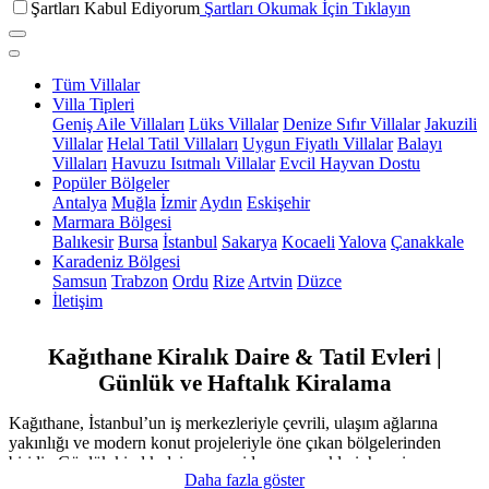
Şartları Kabul Ediyorum
Şartları Okumak İçin Tıklayın
Tüm Villalar
Villa Tipleri
Geniş Aile Villaları
Lüks Villalar
Denize Sıfır Villalar
Jakuzili
Villalar
Helal Tatil Villaları
Uygun Fiyatlı Villalar
Balayı
Villaları
Havuzu Isıtmalı Villalar
Evcil Hayvan Dostu
Popüler Bölgeler
Antalya
Muğla
İzmir
Aydın
Eskişehir
Marmara Bölgesi
Balıkesir
Bursa
İstanbul
Sakarya
Kocaeli
Yalova
Çanakkale
Karadeniz Bölgesi
Samsun
Trabzon
Ordu
Rize
Artvin
Düzce
İletişim
Kağıthane Kiralık Daire & Tatil Evleri |
Günlük ve Haftalık Kiralama
Kağıthane, İstanbul’un iş merkezleriyle çevrili, ulaşım ağlarına
yakınlığı ve modern konut projeleriyle öne çıkan bölgelerinden
biridir. Günlük kiralık daire ve rezidans seçenekleri; hem iş
Daha fazla göster
seyahatlerinde hem de kısa süreli konaklamalarda misafirlere