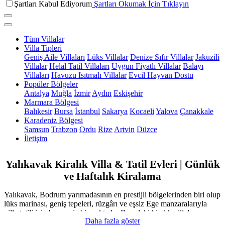
Şartları Kabul Ediyorum
Şartları Okumak İçin Tıklayın
Tüm Villalar
Villa Tipleri
Geniş Aile Villaları
Lüks Villalar
Denize Sıfır Villalar
Jakuzili
Villalar
Helal Tatil Villaları
Uygun Fiyatlı Villalar
Balayı
Villaları
Havuzu Isıtmalı Villalar
Evcil Hayvan Dostu
Popüler Bölgeler
Antalya
Muğla
İzmir
Aydın
Eskişehir
Marmara Bölgesi
Balıkesir
Bursa
İstanbul
Sakarya
Kocaeli
Yalova
Çanakkale
Karadeniz Bölgesi
Samsun
Trabzon
Ordu
Rize
Artvin
Düzce
İletişim
Yalıkavak Kiralık Villa & Tatil Evleri | Günlük
ve Haftalık Kiralama
Yalıkavak, Bodrum yarımadasının en prestijli bölgelerinden biri olup
lüks marinası, geniş tepeleri, rüzgârı ve eşsiz Ege manzaralarıyla
villa tatili için benzersiz bir noktadır. Buradaki kiralık villalar,
Daha fazla göster
modern mimarileri, geniş terasları, sonsuzluk havuzları ve