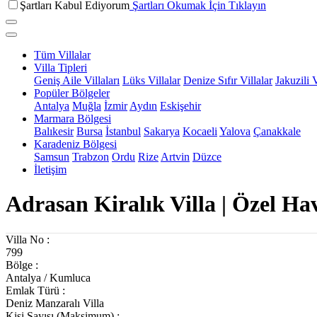
Şartları Kabul Ediyorum
Şartları Okumak İçin Tıklayın
Tüm Villalar
Villa Tipleri
Geniş Aile Villaları
Lüks Villalar
Denize Sıfır Villalar
Jakuzili V
Popüler Bölgeler
Antalya
Muğla
İzmir
Aydın
Eskişehir
Marmara Bölgesi
Balıkesir
Bursa
İstanbul
Sakarya
Kocaeli
Yalova
Çanakkale
Karadeniz Bölgesi
Samsun
Trabzon
Ordu
Rize
Artvin
Düzce
İletişim
Adrasan Kiralık Villa | Özel Ha
Villa No :
799
Bölge :
Antalya / Kumluca
Emlak Türü :
Deniz Manzaralı Villa
Kişi Sayısı (Maksimum) :