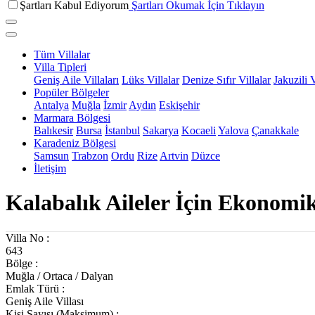
Şartları Kabul Ediyorum
Şartları Okumak İçin Tıklayın
Tüm Villalar
Villa Tipleri
Geniş Aile Villaları
Lüks Villalar
Denize Sıfır Villalar
Jakuzili V
Popüler Bölgeler
Antalya
Muğla
İzmir
Aydın
Eskişehir
Marmara Bölgesi
Balıkesir
Bursa
İstanbul
Sakarya
Kocaeli
Yalova
Çanakkale
Karadeniz Bölgesi
Samsun
Trabzon
Ordu
Rize
Artvin
Düzce
İletişim
Kalabalık Aileler İçin Ekonomik 
Villa No :
643
Bölge :
Muğla / Ortaca / Dalyan
Emlak Türü :
Geniş Aile Villası
Kişi Sayısı (Maksimum) :