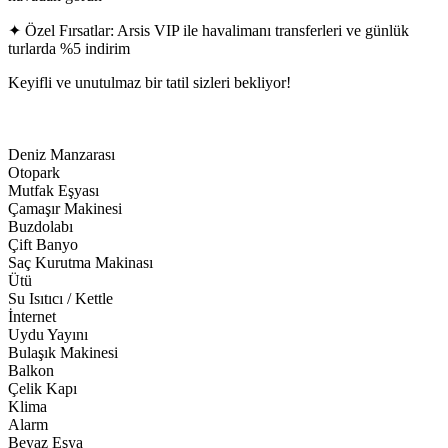
✦ Özel Fırsatlar: Arsis VIP ile havalimanı transferleri ve günlük
turlarda %5 indirim
Keyifli ve unutulmaz bir tatil sizleri bekliyor!
Deniz Manzarası
Otopark
Mutfak Eşyası
Çamaşır Makinesi
Buzdolabı
Çift Banyo
Saç Kurutma Makinası
Ütü
Su Isıtıcı / Kettle
İnternet
Uydu Yayını
Bulaşık Makinesi
Balkon
Çelik Kapı
Klima
Alarm
Beyaz Eşya