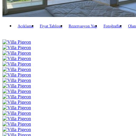
Açıklama
Fiyat Tablosu
Rezervasyon Yap
Fotoğraflar
Olan