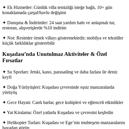
✦ Ek Hizmetler: Günlük villa temizliği isteğe bağlı, 10+ gün
konaklamada çarşaf/havlu değişimi
✦ Danışma & İndirimler: 24 saat yardım hattı ve anlaşmalı tur,
restoran, alışverişlerde %10 indirim
✦ Not: Resimler örnek villayı göstermektedir; mobilya ve tekstiller
küçük farklılıklar gösterebilir
Kuşadası’nda Unutulmaz Aktiviteler & Özel
Fırsatlar
✦ Su Sporları: Jetski, kano, parasailing ve daha fazlası ile deniz
keyfi
✦ Doğa Yürüyüşleri: Kuşadası çevresinde eşsiz manzaralarda
yürüyüş
✦ Gece Hayatı: Canlı barlar, gece kulüpleri ve eğlenceli etkinlikler
✦ Yat Kiralama: Özel yatlarla Kuşadası ve çevresini keşfedin
✦ Helikopter Turları: Kuşadası ve Ege’nin muhteşem manzaralarını
havadan görün