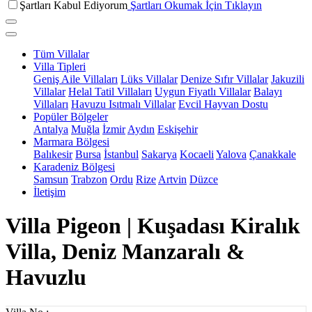
Şartları Kabul Ediyorum
Şartları Okumak İçin Tıklayın
Tüm Villalar
Villa Tipleri
Geniş Aile Villaları
Lüks Villalar
Denize Sıfır Villalar
Jakuzili
Villalar
Helal Tatil Villaları
Uygun Fiyatlı Villalar
Balayı
Villaları
Havuzu Isıtmalı Villalar
Evcil Hayvan Dostu
Popüler Bölgeler
Antalya
Muğla
İzmir
Aydın
Eskişehir
Marmara Bölgesi
Balıkesir
Bursa
İstanbul
Sakarya
Kocaeli
Yalova
Çanakkale
Karadeniz Bölgesi
Samsun
Trabzon
Ordu
Rize
Artvin
Düzce
İletişim
Villa Pigeon | Kuşadası Kiralık
Villa, Deniz Manzaralı &
Havuzlu