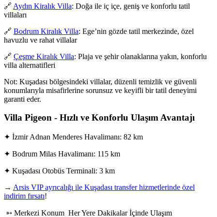
🔗
Aydın Kiralık Villa
: Doğa ile iç içe, geniş ve konforlu tatil
villaları
🔗
Bodrum Kiralık Villa
: Ege’nin gözde tatil merkezinde, özel
havuzlu ve rahat villalar
🔗
Çeşme Kiralık Villa
: Plaja ve şehir olanaklarına yakın, konforlu
villa alternatifleri
Not: Kuşadası bölgesindeki villalar, düzenli temizlik ve güvenli
konumlarıyla misafirlerine sorunsuz ve keyifli bir tatil deneyimi
garanti eder.
Villa Pigeon - Hızlı ve Konforlu Ulaşım Avantajı
✦ İzmir Adnan Menderes Havalimanı: 82 km
✦ Bodrum Milas Havalimanı: 115 km
✦ Kuşadası Otobüs Terminali: 3 km
→
Arsis VIP ayrıcalığı ile Kuşadası transfer hizmetlerinde özel
indirim fırsatı
!
➳ Merkezi Konum Her Yere Dakikalar İçinde Ulaşım