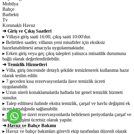
Mobilya
Bahçe
Barbekü
Tv
Korunaklı Havuz
➜ Giriş ve Çıkış Saatleri
▸ Villaya giriş saati 16:00, çıkış saati 10:00'dur.
▸ Belirtilen saatler, villanın yeni misafirler için eksiksiz
hazırlanabilmesi amacıyla uygulanmaktadır.
▸ Erken giriş veya geç çıkış talepleri yalnızca müsaitlik durumuna
bağlı olarak değerlendirilebilir.
➜ Temizlik Hizmetleri
▸ Villa, giriş öncesinde detaylı şekilde temizlenerek kullanıma hazır
olarak teslim edilir.
▸ 7 geceden kısa rezervasyonlarda ilave temizlik ücreti
uygulanabilir.
▸ Uzun süreli konaklamalarda haftada bir genel temizlik hizmeti
sunulur.
▸ Talep edilmesi halinde ekstra temizlik, çarşaf ve havlu değişimi ek
ücret karşılığında sağlanabilir.
▸ 15 gece ve üzeri rezervasyonlarda belirlenen periyotlarda çarşaf ve
havlu değişimi ücretsiz olarak yapılır.
➜ Havuz ve Bahçe Bakımı
▸ Havuz ve bahçe bakımları görevli ekip tarafından düzenli olarak