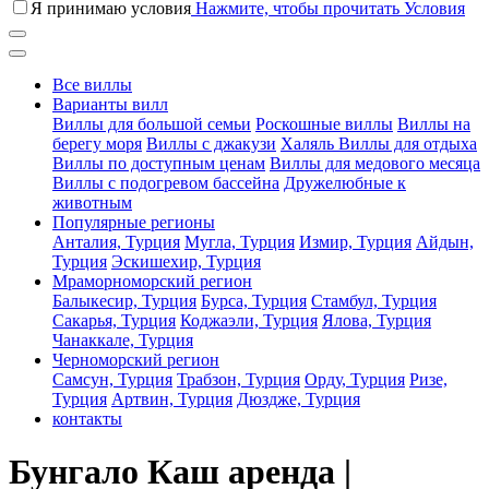
Я принимаю условия
Нажмите, чтобы прочитать Условия
Все виллы
Варианты вилл
Виллы для большой семьи
Роскошные виллы
Виллы на
берегу моря
Виллы с джакузи
Халяль Виллы для отдыха
Виллы по доступным ценам
Виллы для медового месяца
Виллы с подогревом бассейна
Дружелюбные к
животным
Популярные регионы
Анталия, Турция
Мугла, Турция
Измир, Турция
Айдын,
Турция
Эскишехир, Турция
Мраморноморский регион
Балыкесир, Турция
Бурса, Турция
Стамбул, Турция
Сакарья, Турция
Коджаэли, Турция
Ялова, Турция
Чанаккале, Турция
Черноморский регион
Самсун, Турция
Трабзон, Турция
Орду, Турция
Ризе,
Турция
Артвин, Турция
Дюздже, Турция
контакты
Бунгало Каш аренда |