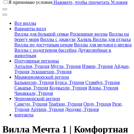
Я принимаю условия
Нажмите, чтобы прочитать Условия
Все виллы
Варианты вилл
Виллы для большой семьи
Роскошные виллы
Виллы на
берегу моря
Виллы с джакузи
Халяль Виллы для отдыха
Виллы по доступным ценам
Виллы для медового месяца
Виллы с подогревом бассейна
Дружелюбные к
животным
Популярные регионы
Анталия, Турция
Мугла, Турция
Измир, Турция
Айдын,
Турция
Эскишехир, Турция
Мраморноморский регион
Балыкесир, Турция
Бурса, Турция
Стамбул, Турция
Сакарья, Турция
Коджаэли, Турция
Ялова, Турция
Чанаккале, Турция
Черноморский регион
Самсун, Турция
Трабзон, Турция
Орду, Турция
Ризе,
Турция
Артвин, Турция
Дюздже, Турция
контакты
Вилла Мечта 1 | Комфортная