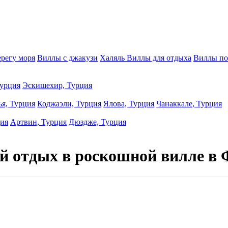
ерегу моря
Виллы с джакузи
Халяль Виллы для отдыха
Виллы по
урция
Эскишехир, Турция
ья, Турция
Коджаэли, Турция
Ялова, Турция
Чанаккале, Турция
ция
Артвин, Турция
Дюздже, Турция
й отдых в роскошной вилле в 