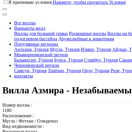
Я принимаю условия
Нажмите, чтобы прочитать Условия
Все виллы
Варианты вилл
Виллы для большой семьи
Роскошные виллы
Виллы на б
подогревом бассейна
Дружелюбные к животным
Популярные регионы
Анталия, Турция
Мугла, Турция
Измир, Турция
Айдын, Т
Мраморноморский регион
Балыкесир, Турция
Бурса, Турция
Стамбул, Турция
Сакар
Черноморский регион
Самсун, Турция
Трабзон, Турция
Орду, Турция
Ризе, Тур
контакты
Вилла Азмира - Незабываемы
Номер виллы :
1180
Расположение :
Мугла / Фетхие / Олюдениз
Вид недвижимости :
Роскошная вилла