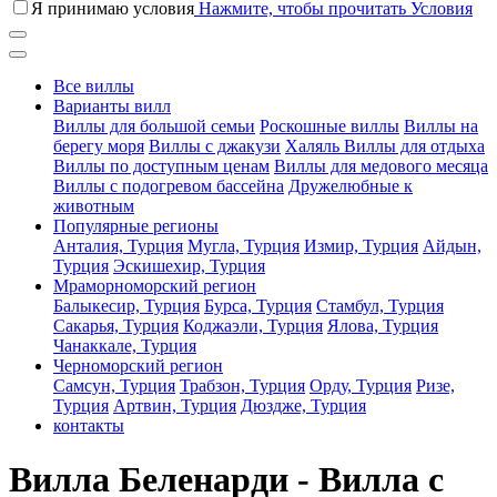
Я принимаю условия
Нажмите, чтобы прочитать Условия
Все виллы
Варианты вилл
Виллы для большой семьи
Роскошные виллы
Виллы на
берегу моря
Виллы с джакузи
Халяль Виллы для отдыха
Виллы по доступным ценам
Виллы для медового месяца
Виллы с подогревом бассейна
Дружелюбные к
животным
Популярные регионы
Анталия, Турция
Мугла, Турция
Измир, Турция
Айдын,
Турция
Эскишехир, Турция
Мраморноморский регион
Балыкесир, Турция
Бурса, Турция
Стамбул, Турция
Сакарья, Турция
Коджаэли, Турция
Ялова, Турция
Чанаккале, Турция
Черноморский регион
Самсун, Турция
Трабзон, Турция
Орду, Турция
Ризе,
Турция
Артвин, Турция
Дюздже, Турция
контакты
Вилла Беленарди - Вилла с