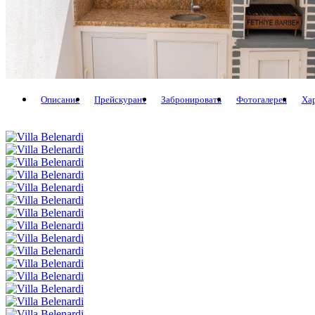
Описание
Прейскурант
Забронировать
Фотогалерея
Ха