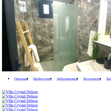
Описание
Прейскурант
Забронировать
Фотогалерея
Ха