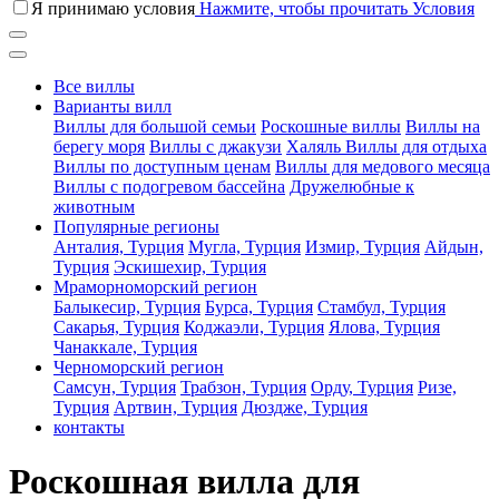
Я принимаю условия
Нажмите, чтобы прочитать Условия
Все виллы
Варианты вилл
Виллы для большой семьи
Роскошные виллы
Виллы на
берегу моря
Виллы с джакузи
Халяль Виллы для отдыха
Виллы по доступным ценам
Виллы для медового месяца
Виллы с подогревом бассейна
Дружелюбные к
животным
Популярные регионы
Анталия, Турция
Мугла, Турция
Измир, Турция
Айдын,
Турция
Эскишехир, Турция
Мраморноморский регион
Балыкесир, Турция
Бурса, Турция
Стамбул, Турция
Сакарья, Турция
Коджаэли, Турция
Ялова, Турция
Чанаккале, Турция
Черноморский регион
Самсун, Турция
Трабзон, Турция
Орду, Турция
Ризе,
Турция
Артвин, Турция
Дюздже, Турция
контакты
Роскошная вилла для