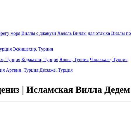
ерегу моря
Виллы с джакузи
Халяль Виллы для отдыха
Виллы по
урция
Эскишехир, Турция
ья, Турция
Коджаэли, Турция
Ялова, Турция
Чанаккале, Турция
ция
Артвин, Турция
Дюздже, Турция
ениз | Исламская Вилла Дедем