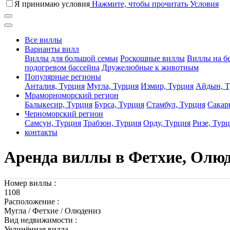
Я принимаю условия
Нажмите, чтобы прочитать Условия
Все виллы
Варианты вилл
Виллы для большой семьи
Роскошные виллы
Виллы на б
подогревом бассейна
Дружелюбные к животным
Популярные регионы
Анталия, Турция
Мугла, Турция
Измир, Турция
Айдын, Т
Мраморноморский регион
Балыкесир, Турция
Бурса, Турция
Стамбул, Турция
Сакар
Черноморский регион
Самсун, Турция
Трабзон, Турция
Орду, Турция
Ризе, Тур
контакты
Аренда виллы в Фетхие, Олюд
Номер виллы :
1108
Расположение :
Мугла / Фетхие / Олюдениз
Вид недвижимости :
Уединённая вилла