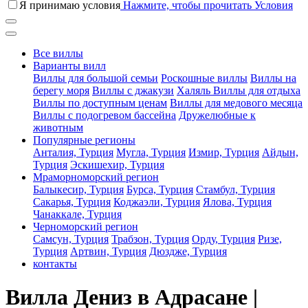
Я принимаю условия
Нажмите, чтобы прочитать Условия
Все виллы
Варианты вилл
Виллы для большой семьи
Роскошные виллы
Виллы на
берегу моря
Виллы с джакузи
Халяль Виллы для отдыха
Виллы по доступным ценам
Виллы для медового месяца
Виллы с подогревом бассейна
Дружелюбные к
животным
Популярные регионы
Анталия, Турция
Мугла, Турция
Измир, Турция
Айдын,
Турция
Эскишехир, Турция
Мраморноморский регион
Балыкесир, Турция
Бурса, Турция
Стамбул, Турция
Сакарья, Турция
Коджаэли, Турция
Ялова, Турция
Чанаккале, Турция
Черноморский регион
Самсун, Турция
Трабзон, Турция
Орду, Турция
Ризе,
Турция
Артвин, Турция
Дюздже, Турция
контакты
Вилла Дениз в Адрасане |