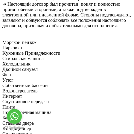
➜ Настоящий договор был прочитан, понят и полностью
принят обеими сторонами, а также подтвержден в
электронной или письменной форме. Стороны подтверждают,
заявляют и обязуются соблюдать все положения настоящего
договора, признавая их обязательными для исполнения.
Морской пейзаж
Парковка
Kухонные Принадлежности
Cтиральная машина
Xолодильник
Двойной санузел
Фен
Утюг
Собственный бассейн
Bодонагреватель
Интернет
Cпутниковое передача
Плита
Посудомоечная машина
Балкон
Стальная дверь
Kондиционер
Cигнализация