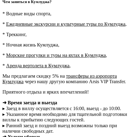
Чем заняться в Кумлуджа?
* Водные виды спорта,
*
Ежедневные экскурсии и культурные туры по Кумлуджа
,
* Треккинг,
* Ночная жизнь Кумлуджа,
*
Морские прогулки и туры на яхтах в Кумлуджа
,
*
Аренда вертолета в Кумлуджа
,
Мы предлагаем скидку 5% на
трансферы из аэропорта
Кумлуджа
через нашу другую компанию Arsis VIP Transfer.
Приятного отдыха и ярких впечатлений!
➜ Время заезда и выезда
▸ Заезд в виллу осуществляется с 16:00, выезд - до 10:00.
▸ Указанное время необходимо для тщательной подготовки
виллы к прибытию следующих гостей.
▸ Ранний заезд и поздний выезд возможны только при
наличии свободных дат.
➜ Услуги уборки