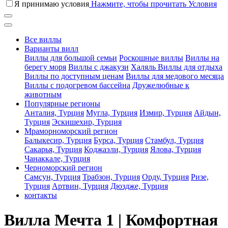
Я принимаю условия
Нажмите, чтобы прочитать Условия
Все виллы
Варианты вилл
Виллы для большой семьи
Роскошные виллы
Виллы на
берегу моря
Виллы с джакузи
Халяль Виллы для отдыха
Виллы по доступным ценам
Виллы для медового месяца
Виллы с подогревом бассейна
Дружелюбные к
животным
Популярные регионы
Анталия, Турция
Мугла, Турция
Измир, Турция
Айдын,
Турция
Эскишехир, Турция
Мраморноморский регион
Балыкесир, Турция
Бурса, Турция
Стамбул, Турция
Сакарья, Турция
Коджаэли, Турция
Ялова, Турция
Чанаккале, Турция
Черноморский регион
Самсун, Турция
Трабзон, Турция
Орду, Турция
Ризе,
Турция
Артвин, Турция
Дюздже, Турция
контакты
Вилла Мечта 1 | Комфортная