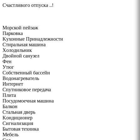
Счастливого отпуска ..!
Морской пейзаж
Парковка
Kухонные Принадлежности
Cтиральная машина
Xолодильник
Двойной санузел
Фен
Утюг
Собственный бассейн
Bодонагреватель
Интернет
Cпутниковое передача
Плита
Посудомоечная машина
Балкон
Стальная дверь
Kондиционер
Cигнализация
Бытовая техника
Mебель