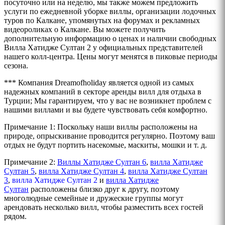
посуточно или на неделю, мы также можем предложить
услуги по ежедневной уборке виллы, организации лодочных
туров по Калкане, упомянутых на форумах и рекламных
видеороликах о Калкане. Вы можете получить
дополнительную информацию о ценах и наличии свободных
Вилла
Хатидже Султан 2
у официальных представителей
нашего колл-центра. Цены могут менятся в пиковые периоды
сезона.
*** Компания Dreamofholiday является одной из самых
надежных компаний в секторе аренды вилл для отдыха в
Турции; Мы гарантируем, что у вас не возникнет проблем с
нашими виллами и вы будете чувствовать себя комфортно.
Примечание 1: Поскольку наши виллы расположены на
природе, опрыскивание проводится регулярно. Поэтому ваш
отдых не будут портить насекомые, маскиты, мошки и т. д.
Примечание 2:
Виллы Хатидже Султан 6
,
вилла Хатидже
Султан 5
,
вилла Хатидже Султан 4
,
вилла Хатидже Султан
3
,
вилла Хатидже Султан 2
и
вилла Хатидже
Султан
расположены близко друг к другу, поэтому
многолюдные семейные и дружеские группы могут
арендовать несколько вилл, чтобы разместить всех гостей
рядом.