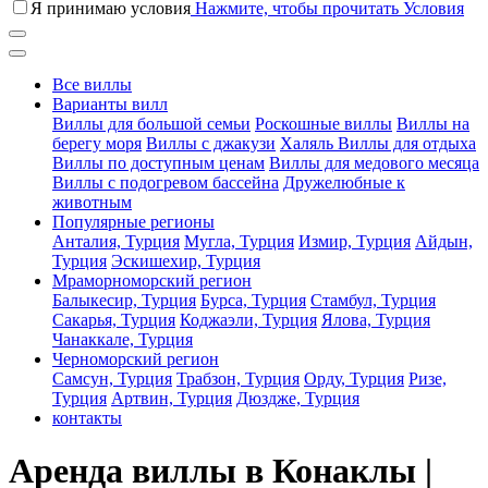
Я принимаю условия
Нажмите, чтобы прочитать Условия
Все виллы
Варианты вилл
Виллы для большой семьи
Роскошные виллы
Виллы на
берегу моря
Виллы с джакузи
Халяль Виллы для отдыха
Виллы по доступным ценам
Виллы для медового месяца
Виллы с подогревом бассейна
Дружелюбные к
животным
Популярные регионы
Анталия, Турция
Мугла, Турция
Измир, Турция
Айдын,
Турция
Эскишехир, Турция
Мраморноморский регион
Балыкесир, Турция
Бурса, Турция
Стамбул, Турция
Сакарья, Турция
Коджаэли, Турция
Ялова, Турция
Чанаккале, Турция
Черноморский регион
Самсун, Турция
Трабзон, Турция
Орду, Турция
Ризе,
Турция
Артвин, Турция
Дюздже, Турция
контакты
Аренда виллы в Конаклы |