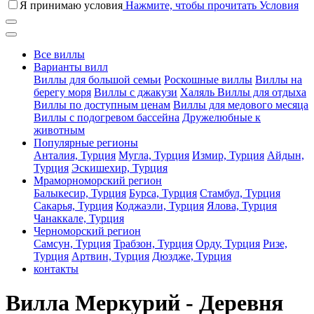
Я принимаю условия
Нажмите, чтобы прочитать Условия
Все виллы
Варианты вилл
Виллы для большой семьи
Роскошные виллы
Виллы на
берегу моря
Виллы с джакузи
Халяль Виллы для отдыха
Виллы по доступным ценам
Виллы для медового месяца
Виллы с подогревом бассейна
Дружелюбные к
животным
Популярные регионы
Анталия, Турция
Мугла, Турция
Измир, Турция
Айдын,
Турция
Эскишехир, Турция
Мраморноморский регион
Балыкесир, Турция
Бурса, Турция
Стамбул, Турция
Сакарья, Турция
Коджаэли, Турция
Ялова, Турция
Чанаккале, Турция
Черноморский регион
Самсун, Турция
Трабзон, Турция
Орду, Турция
Ризе,
Турция
Артвин, Турция
Дюздже, Турция
контакты
Вилла Меркурий - Деревня