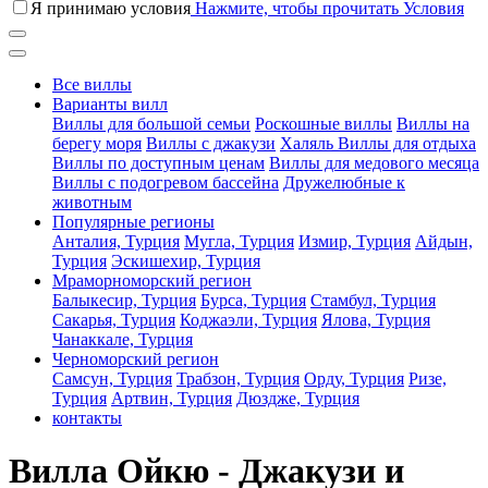
Я принимаю условия
Нажмите, чтобы прочитать Условия
Все виллы
Варианты вилл
Виллы для большой семьи
Роскошные виллы
Виллы на
берегу моря
Виллы с джакузи
Халяль Виллы для отдыха
Виллы по доступным ценам
Виллы для медового месяца
Виллы с подогревом бассейна
Дружелюбные к
животным
Популярные регионы
Анталия, Турция
Мугла, Турция
Измир, Турция
Айдын,
Турция
Эскишехир, Турция
Мраморноморский регион
Балыкесир, Турция
Бурса, Турция
Стамбул, Турция
Сакарья, Турция
Коджаэли, Турция
Ялова, Турция
Чанаккале, Турция
Черноморский регион
Самсун, Турция
Трабзон, Турция
Орду, Турция
Ризе,
Турция
Артвин, Турция
Дюздже, Турция
контакты
Вилла Ойкю - Джакузи и