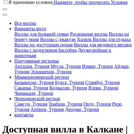
Я принимаю условия
Нажмите, чтобы прочитать Условия
Все виллы
Варианты вилл
Виллы для большой семьи
Роскошные виллы
Виллы на
берегу моря
Виллы с джакузи
Халяль Виллы для отдыха
Виллы по доступным ценам
Виллы для медового месяца
Виллы с подогревом бассейна
Дружелюбные к
животным
Популярные регионы
Анталия, Турция
Мугла, Турция
Измир, Турция
Айдын,
Турция
Эскишехир, Турция
Мраморноморский регион
Балыкесир, Турция
Бурса, Турция
Стамбул, Турция
Сакарья, Турция
Коджаэли, Турция
Ялова, Турция
Чанаккале, Турция
Черноморский регион
Самсун, Турция
Трабзон, Турция
Орду, Турция
Ризе,
Турция
Артвин, Турция
Дюздже, Турция
контакты
Доступная вилла в Калкане |