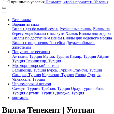
Я принимаю условия
Нажмите, чтобы прочитать Условия
Все виллы
Варианты вилл
Виллы для большой семьи
Роскошные виллы
Виллы на
берегу моря
Виллы с джакузи
Халяль Виллы для отдыха
Виллы по доступным ценам
Виллы для медового месяца
Виллы с подогревом бассейна
Дружелюбные к
животным
Популярные регионы
Анталия, Турция
Мугла, Турция
Измир, Турция
Айдын,
Турция
Эскишехир, Турция
Мраморноморский регион
Балыкесир, Турция
Бурса, Турция
Стамбул, Турция
Сакарья, Турция
Коджаэли, Турция
Ялова, Турция
Чанаккале, Турция
Черноморский регион
Самсун, Турция
Трабзон, Турция
Орду, Турция
Ризе,
Турция
Артвин, Турция
Дюздже, Турция
контакты
Вилла Тепекент | Уютная